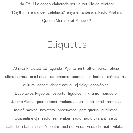
No CAL! La cançó elaborada per La Veu lila de Vilafant
‘Rhythm is a dancer’ celebra 24 anys en antena a Ràdio Vilafant
Qui era Montserrat Minobis?
Etiquetes
73 muzik
actualitat
agenda
Ajuntament
alt empordà
alícia
alícia herrera
aniol ribas
astronòmic
cami de les herbes
ciència friki
cultura
dance
dance actual
dj fleky
escolàpies
Escolàpies Figueres
esports
figueres
friki time
hardcore
Jaume Alsina
joan ortensi
makina actual
mati
matí
mentida
mercè mayné
novetats
observatori
pere guerra
pubillatge
Quarantine djs
radio
remember
ràdio
ràdio vilafant
salut
saló de la fama
sessió
teatre
techno
veus
veus del matí
vilafant