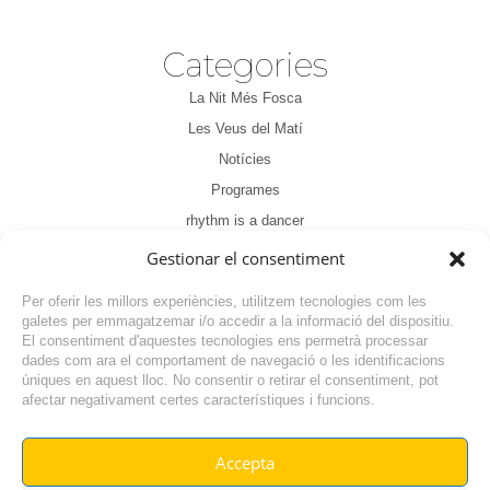
Categories
La Nit Més Fosca
Les Veus del Matí
Notícies
Programes
rhythm is a dancer
Sense categoria
Gestionar el consentiment
Tertúlia
Per oferir les millors experiències, utilitzem tecnologies com les
galetes per emmagatzemar i/o accedir a la informació del dispositiu.
El consentiment d'aquestes tecnologies ens permetrà processar
dades com ara el comportament de navegació o les identificacions
úniques en aquest lloc. No consentir o retirar el consentiment, pot
afectar negativament certes característiques i funcions.
Accepta
© RADIO VILAFANT 2024