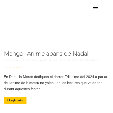
2024
Etiqueta:
Manga i Anime abans de Nadal
/
/
/
16 DES. 2024
BY RADIO VILAFANT
LES VEUS DEL MATÍ
PROGRAMES
NO COMMENTS
En Dani i la Mercè dediquen el darrer Friki time del 2024 a parlar
de l’anime de Kimetsu no yaiba i de les lectures que volen fer
durant aquestes festes.
LLegiu més