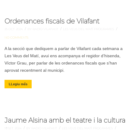
Ordenances fiscals de Vilafant
/
/
/
25 OCT. 2024
BY RADIO VILAFANT
LES VEUS DEL MATÍ
PROGRAMES
NO COMMENTS
A la secció que dediquem a parlar de Vilafant cada setmana a
Les Veus del Matí, avui ens acompanya el regidor d’hisenda,
Víctor Grau, per parlar de les ordenances fiscals que s’han
aprovat recentment al municipi.
LLegiu més
Jaume Alsina amb el teatre i la cultura
/
/
/
19 SET. 2024
BY RADIO VILAFANT
LES VEUS DEL MATÍ
PROGRAMES