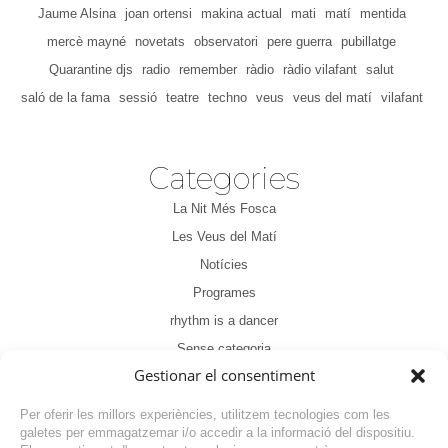
Jaume Alsina
joan ortensi
makina actual
mati
matí
mentida
mercè mayné
novetats
observatori
pere guerra
pubillatge
Quarantine djs
radio
remember
ràdio
ràdio vilafant
salut
saló de la fama
sessió
teatre
techno
veus
veus del matí
vilafant
Categories
La Nit Més Fosca
Les Veus del Matí
Notícies
Programes
rhythm is a dancer
Sense categoria
Gestionar el consentiment
Tertúlia
Per oferir les millors experiències, utilitzem tecnologies com les
galetes per emmagatzemar i/o accedir a la informació del dispositiu.