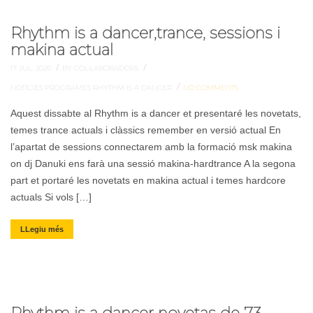
Rhythm is a dancer,trance, sessions i
makina actual
/
/
17 JUL. 2026
BY COL·LABORADORS
/
NOTÍCIES
PROGRAMES
RHYTHM IS A DANCER
NO COMMENTS
Aquest dissabte al Rhythm is a dancer et presentaré les novetats,
temes trance actuals i clàssics remember en versió actual En
l’apartat de sessions connectarem amb la formació msk makina
on dj Danuki ens farà una sessió makina-hardtrance A la segona
part et portaré les novetats en makina actual i temes hardcore
actuals Si vols […]
LLegiu més