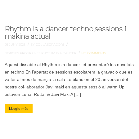
Rhythm is a dancer techno,sessions i
makina actual
/
/
05 JUNY 2026
BY COL·LABORADORS
/
NOTÍCIES
PROGRAMES
RHYTHM IS A DANCER
NO COMMENTS
Aquest dissabte al Rhythm is a dancer et presentaré les novetats
en techno En l’apartat de sessions escoltarem la gravació que es
va fer al mes de març a la sala Le blanc en el 20 aniversari del
nostre col·laborador Javi maki en aquesta sessió al warm Up
estaven Luna, Rottar & Javi Maki A […]
LLegiu més