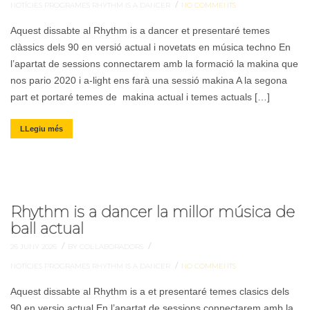
/
NOTÍCIES
PROGRAMES
RHYTHM IS A DANCER
NO COMMENTS
Aquest dissabte al Rhythm is a dancer et presentaré temes
clàssics dels 90 en versió actual i novetats en música techno En
l’apartat de sessions connectarem amb la formació la makina que
nos pario 2020 i a-light ens farà una sessió makina A la segona
part et portaré temes de makina actual i temes actuals […]
LLegiu més
Rhythm is a dancer la millor música de
ball actual
/
/
26 JUNY 2026
BY COL·LABORADORS
/
NOTÍCIES
PROGRAMES
RHYTHM IS A DANCER
NO COMMENTS
Aquest dissabte al Rhythm is a et presentaré temes clasics dels
90 en versio actual En l’apartat de sessions connectarem amb la