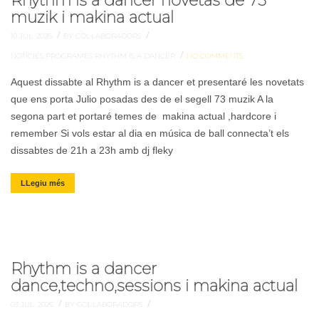
Rhythm is a dancer novetas de 73
muzik i makina actual
/
/
10 JUL. 2026
BY COL·LABORADORS
/
NOTÍCIES
PROGRAMES
RHYTHM IS A DANCER
NO COMMENTS
Aquest dissabte al Rhythm is a dancer et presentaré les novetats
que ens porta Julio posadas des de el segell 73 muzik A la
segona part et portaré temes de makina actual ,hardcore i
remember Si vols estar al dia en música de ball connecta’t els
dissabtes de 21h a 23h amb dj fleky
LLegiu més
Rhythm is a dancer
dance,techno,sessions i makina actual
/
/
03 JUL. 2026
BY COL·LABORADORS