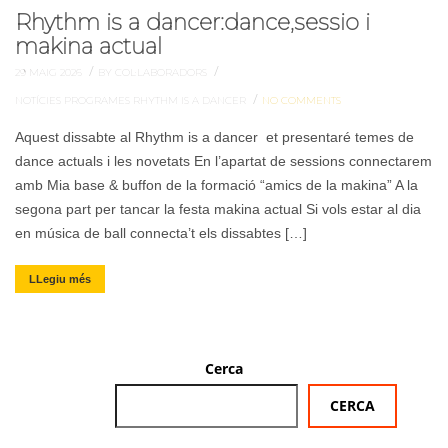
Rhythm is a dancer:dance,sessio i
makina actual
/
/
29 MAIG 2026
BY COL·LABORADORS
/
NOTÍCIES
PROGRAMES
RHYTHM IS A DANCER
NO COMMENTS
Aquest dissabte al Rhythm is a dancer et presentaré temes de
dance actuals i les novetats En l’apartat de sessions connectarem
amb Mia base & buffon de la formació “amics de la makina” A la
segona part per tancar la festa makina actual Si vols estar al dia
en música de ball connecta’t els dissabtes […]
LLegiu més
Cerca
CERCA