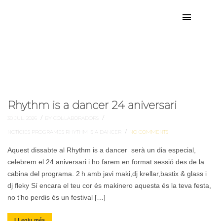
rhythm is a dancer
Categoria:
Rhythm is a dancer 24 aniversari
/
/
30 JUL. 2026
BY COL·LABORADORS
/
NOTÍCIES
PROGRAMES
RHYTHM IS A DANCER
NO COMMENTS
Aquest dissabte al Rhythm is a dancer serà un dia especial,
celebrem el 24 aniversari i ho farem en format sessió des de la
cabina del programa. 2 h amb javi maki,dj krellar,bastix & glass i
dj fleky Sí encara el teu cor és makinero aquesta és la teva festa,
no t’ho perdis és un festival […]
LLegiu més