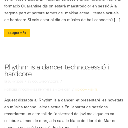
formació Quarantine djs on estarà maestrodolor en sessió A la
segona part et portaré temes de makina actual i temes actuals
de hardcore Si vols estar al dia en música de ball connecta’t […]
LLegiu més
Rhythm is a dancer techno,sessió i
hardcore
/
/
19 JUNY 2026
BY COL·LABORADORS
/
NOTÍCIES
PROGRAMES
RHYTHM IS A DANCER
NO COMMENTS
Aquest dissabte al Rhythm is a dancer et presentaré les novetats
en música techno i altres actuals En l’apartat de sessions
recordarem un altre tall de l’aniversari de javi maki que es va
celebrar al mes de març a la sala le blanc de Lloret de Mar en
aquesta ocassió la sessió de dj xeps […]