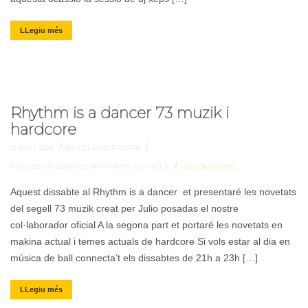
LLegiu més
Rhythm is a dancer 73 muzik i
hardcore
/
/
12 JUNY 2026
BY COL·LABORADORS
/
NOTÍCIES
PROGRAMES
RHYTHM IS A DANCER
NO COMMENTS
Aquest dissabte al Rhythm is a dancer et presentaré les novetats
del segell 73 muzik creat per Julio posadas el nostre
col·laborador oficial A la segona part et portaré les novetats en
makina actual i temes actuals de hardcore Si vols estar al dia en
música de ball connecta’t els dissabtes de 21h a 23h […]
LLegiu més