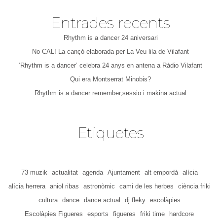
Entrades recents
Rhythm is a dancer 24 aniversari
No CAL! La cançó elaborada per La Veu lila de Vilafant
‘Rhythm is a dancer’ celebra 24 anys en antena a Ràdio Vilafant
Qui era Montserrat Minobis?
Rhythm is a dancer remember,sessio i makina actual
Etiquetes
73 muzik
actualitat
agenda
Ajuntament
alt empordà
alícia
alícia herrera
aniol ribas
astronòmic
cami de les herbes
ciència friki
cultura
dance
dance actual
dj fleky
escolàpies
Escolàpies Figueres
esports
figueres
friki time
hardcore