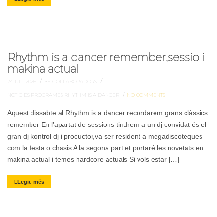
Rhythm is a dancer remember,sessio i
makina actual
/
/
24 JUL. 2026
BY COL·LABORADORS
/
NOTÍCIES
PROGRAMES
RHYTHM IS A DANCER
NO COMMENTS
Aquest dissabte al Rhythm is a dancer recordarem grans clàssics
remember En l’apartat de sessions tindrem a un dj convidat és el
gran dj kontrol dj i productor,va ser resident a megadiscoteques
com la festa o chasis A la segona part et portaré les novetats en
makina actual i temes hardcore actuals Si vols estar […]
LLegiu més