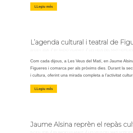
LLegiu més
L’agenda cultural i teatral de F
/
/
22 GEN. 2026
BY RADIO VILAFANT
LES VEUS DEL MATÍ
NOTÍCIE
Com cada dijous, a Les Veus del Matí, en Jaume Alsina 
Figueres i comarca per als pròxims dies. Durant la se
i cultura, oferint una mirada completa a l’activitat cultura
LLegiu més
Jaume Alsina reprèn el repàs cul
/
/
15 GEN. 2026
BY RADIO VILAFANT
LES VEUS DEL MATÍ
NOTÍCIE