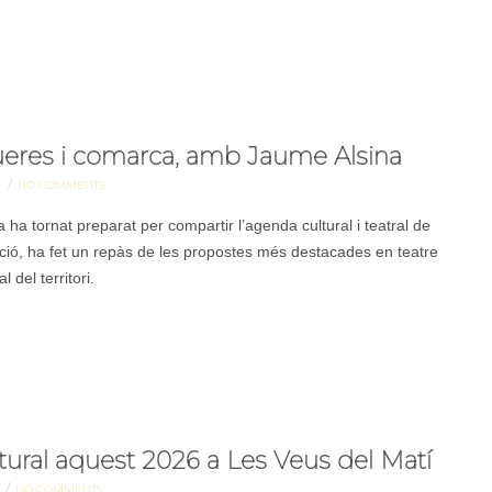
igueres i comarca, amb Jaume Alsina
/
S
NO COMMENTS
ha tornat preparat per compartir l’agenda cultural i teatral de
cció, ha fet un repàs de les propostes més destacades en teatre
l del territori.
tural aquest 2026 a Les Veus del Matí
/
S
NO COMMENTS