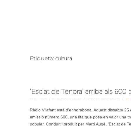
cultura
Etiqueta:
‘Esclat de Tenora’ arriba als 600
/
/
/
23 JUL. 2026
BY RADIO VILAFANT
NOTÍCIES
PROGRAMES
NO 
Ràdio Vilafant està d’enhorabona. Aquest dissabte 25 de
emissió número 600, una fita que posa en valor una tra
popular. Conduït i produït per Martí Augé, ‘Esclat de 