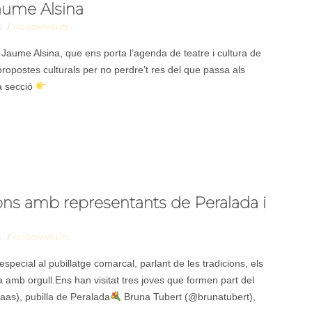
Jaume Alsina
/
S
NO COMMENTS
Jaume Alsina, que ens porta l’agenda de teatre i cultura de
ropostes culturals per no perdre’t res del que passa als
a secció
ions amb representants de Peralada i
/
S
NO COMMENTS
pecial al pubillatge comarcal, parlant de les tradicions, els
a amb orgull.Ens han visitat tres joves que formen part del
aas), pubilla de Peralada
Bruna Tubert (@brunatubert),