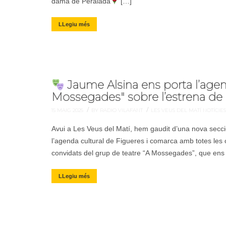
dama de Peralada
[…]
LLegiu més
Jaume Alsina ens porta l’agen
Mossegades" sobre l’estrena de "
/
/
15 MAIG 2025
BY RADIO VILAFANT
LES VEUS DEL MATÍ
NOTÍCIE
Avui a Les Veus del Matí, hem gaudit d’una nova secci
l’agenda cultural de Figueres i comarca amb totes le
convidats del grup de teatre “A Mossegades”, que ens
LLegiu més