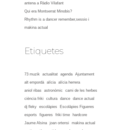
antena a Ràdio Vilafant
Qui era Montserrat Minobis?
Rhythm is a dancer remember,sessio i
makina actual
Etiquetes
73 muzik
actualitat
agenda
Ajuntament
alt empordà
alícia
alícia herrera
aniol ribas
astronòmic
cami de les herbes
ciència friki
cultura
dance
dance actual
dj fleky
escolàpies
Escolàpies Figueres
esports
figueres
friki time
hardcore
Jaume Alsina
joan ortensi
makina actual