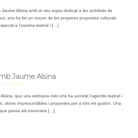
 Jaume Alsina amb el seu espai dedicat a les activitats de
avui, ens ha fet un resum de les properes propostes culturals
ecial a l’escena teatral i […]
 amb Jaume Alsina
/
S
NO COMMENTS
lsina, que una setmana més ens ha acostat l’agenda teatral i
, obres imprescindibles i propostes per a tots els gustos. Una
el que passa als escenaris […]