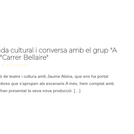
da cultural i conversa amb el grup "A
Carrer Bellaire"
/
S
NO COMMENTS
ó de teatre i cultura amb Jaume Alsina, que ens ha portat
s obres que s’apropen als escenaris.A més, hem comptat amb
 han presentat la seva nova producció: […]