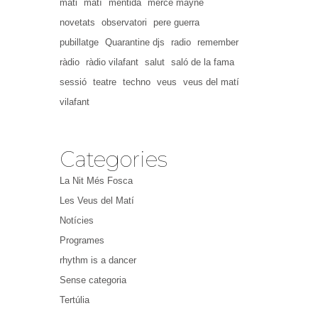
mati
matí
mentida
mercè mayné
novetats
observatori
pere guerra
pubillatge
Quarantine djs
radio
remember
ràdio
ràdio vilafant
salut
saló de la fama
sessió
teatre
techno
veus
veus del matí
vilafant
Categories
La Nit Més Fosca
Les Veus del Matí
Notícies
Programes
rhythm is a dancer
Sense categoria
Tertúlia