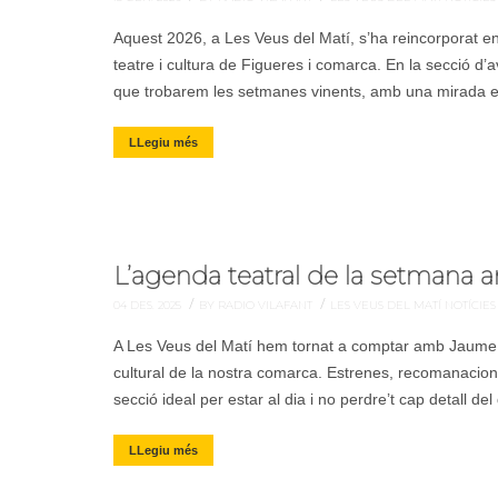
Aquest 2026, a Les Veus del Matí, s’ha reincorporat en
teatre i cultura de Figueres i comarca. En la secció d’
que trobarem les setmanes vinents, amb una mirada esp
LLegiu més
L’agenda teatral de la setmana
/
/
04 DES. 2025
BY RADIO VILAFANT
LES VEUS DEL MATÍ
NOTÍCIE
A Les Veus del Matí hem tornat a comptar amb Jaume A
cultural de la nostra comarca. Estrenes, recomanacions
secció ideal per estar al dia i no perdre’t cap detall d
LLegiu més