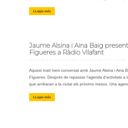
LLegiu més
Jaume Alsina i Aina Baig presen
Figueres a Ràdio Vilafant
/
/
18 SET. 2025
BY RADIO VILAFANT
LES VEUS DEL MATÍ
NOTÍCIES
Aquest matí hem conversat amb Jaume Alsina i Aina Ba
Figueres. Després de repassar l’agenda d’activitats a 
que arribaran a la ciutat els pròxims mesos. Una agend
LLegiu més