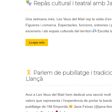
Repàs cultural i teatral amb 
/
/
05 JUNY 2025
BY RADIO VILAFANT
LES VEUS DEL MATÍ
NOTÍCIE
Una setmana més, Les Veus del Matí rep la visita d’en 
Figueres i comarca. Espectacles, funcions, estrenes i p
escenaris i als espais culturals del territori.
Escolta l
LLegiu més
Parlem de pubillatge i tradic
Llançà
/
/
27 MAIG 2025
BY RADIO VILAFANT
LES VEUS DEL MATÍ
NOTÍCIE
Avui a Les Veus del Matí hem dedicat una secció molt es
valors que representa i l’experiència de portar la band
pubillatge de l’Alt Empordà:
Jana Feixas (@jana.feix