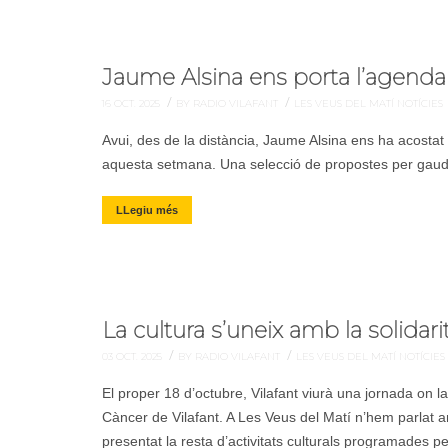
Jaume Alsina ens porta l’agenda c
/
/
16 OCT. 2025
BY RADIO VILAFANT
LES VEUS DEL MATÍ
NOTÍCIES
Avui, des de la distància, Jaume Alsina ens ha acostat 
aquesta setmana. Una selecció de propostes per gaudir 
LLegiu més
La cultura s’uneix amb la solidarit
/
/
03 OCT. 2025
BY RADIO VILAFANT
LES VEUS DEL MATÍ
NOTÍCIES
El proper 18 d’octubre, Vilafant viurà una jornada on la 
Càncer de Vilafant. A Les Veus del Matí n’hem parlat 
presentat la resta d’activitats culturals programades pe