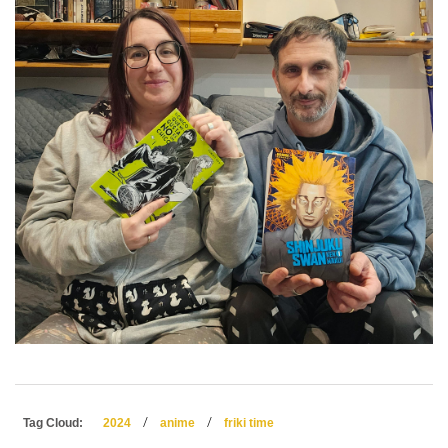
/
/
Tag Cloud:
2024
anime
friki time