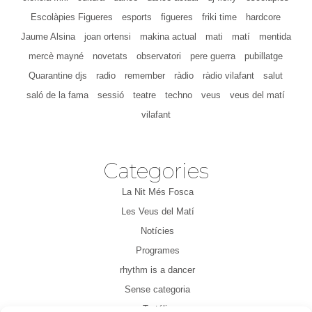
Escolàpies Figueres
esports
figueres
friki time
hardcore
Jaume Alsina
joan ortensi
makina actual
mati
matí
mentida
mercè mayné
novetats
observatori
pere guerra
pubillatge
Quarantine djs
radio
remember
ràdio
ràdio vilafant
salut
saló de la fama
sessió
teatre
techno
veus
veus del matí
vilafant
Categories
La Nit Més Fosca
Les Veus del Matí
Notícies
Programes
rhythm is a dancer
Sense categoria
Tertúlia