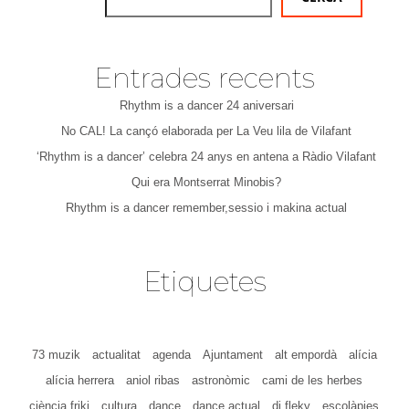
Entrades recents
Rhythm is a dancer 24 aniversari
No CAL! La cançó elaborada per La Veu lila de Vilafant
‘Rhythm is a dancer’ celebra 24 anys en antena a Ràdio Vilafant
Qui era Montserrat Minobis?
Rhythm is a dancer remember,sessio i makina actual
Etiquetes
73 muzik
actualitat
agenda
Ajuntament
alt empordà
alícia
alícia herrera
aniol ribas
astronòmic
cami de les herbes
ciència friki
cultura
dance
dance actual
dj fleky
escolàpies