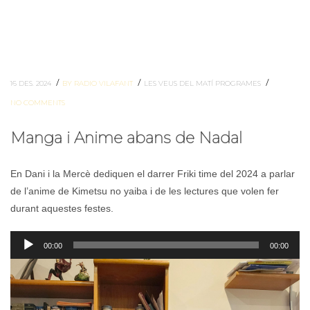
/
/
/
16 DES. 2024
BY RADIO VILAFANT
LES VEUS DEL MATÍ
PROGRAMES
NO COMMENTS
Manga i Anime abans de Nadal
En Dani i la Mercè dediquen el darrer Friki time del 2024 a parlar
de l’anime de Kimetsu no yaiba i de les lectures que volen fer
durant aquestes festes.
Reproductor
00:00
00:00
d'àudio