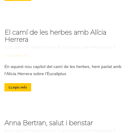
El camí de les herbes amb Alícia
Herrera
/
/
/
25 SET. 2024
BY RADIO VILAFANT
LES VEUS DEL MATÍ
PROGRAMES
NO COMMENTS
En aquest nou capítol del camí de les herbes, hem parlat amb
l’Alícia Herrera sobre l’Eucaliptus
LLegiu més
Anna Bertran, salut i benstar
/
/
/
25 SET. 2024
BY RADIO VILAFANT
LES VEUS DEL MATÍ
PROGRAMES