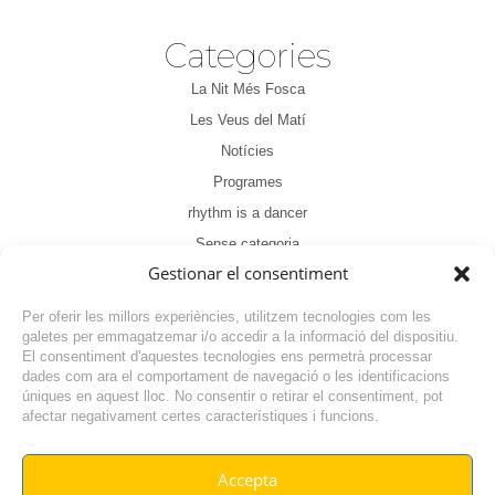
Categories
La Nit Més Fosca
Les Veus del Matí
Notícies
Programes
rhythm is a dancer
Sense categoria
Gestionar el consentiment
Tertúlia
Per oferir les millors experiències, utilitzem tecnologies com les
galetes per emmagatzemar i/o accedir a la informació del dispositiu.
El consentiment d'aquestes tecnologies ens permetrà processar
dades com ara el comportament de navegació o les identificacions
úniques en aquest lloc. No consentir o retirar el consentiment, pot
afectar negativament certes característiques i funcions.
1
2
3
4
Accepta
© RADIO VILAFANT 2024