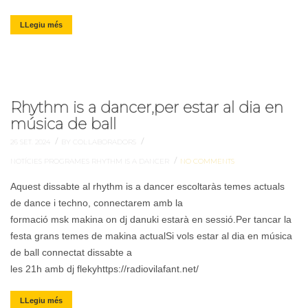
LLegiu més
Rhythm is a dancer,per estar al dia en
música de ball
/
/
26 SET. 2024
BY COL·LABORADORS
/
NOTÍCIES
PROGRAMES
RHYTHM IS A DANCER
NO COMMENTS
Aquest dissabte al rhythm is a dancer escoltaràs temes actuals
de dance i techno, connectarem amb la
formació msk makina on dj danuki estarà en sessió.Per tancar la
festa grans temes de makina actualSi vols estar al dia en música
de ball connectat dissabte a
les 21h amb dj flekyhttps://radiovilafant.net/
LLegiu més