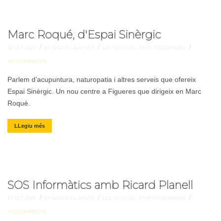
Marc Roqué, d'Espai Sinèrgic
/
/
/
30 SET. 2024
BY RADIO VILAFANT
LES VEUS DEL MATÍ
PROGRAMES
NO COMMENTS
Parlem d’acupuntura, naturopatia i altres serveis que ofereix
Espai Sinèrgic. Un nou centre a Figueres que dirigeix en Marc
Roqué.
LLegiu més
SOS Informàtics amb Ricard Planell
/
/
/
27 SET. 2024
BY RADIO VILAFANT
LES VEUS DEL MATÍ
PROGRAMES
NO COMMENTS