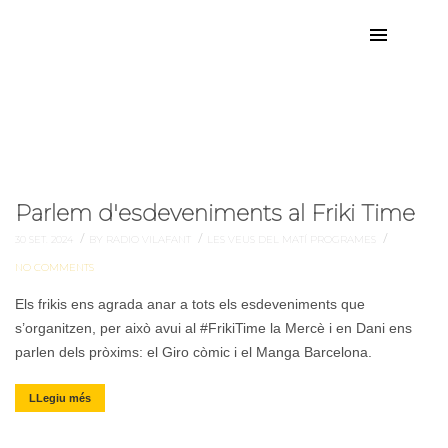
setembre de 2024
Mes:
Parlem d'esdeveniments al Friki Time
/
/
/
30 SET. 2024
BY RADIO VILAFANT
LES VEUS DEL MATÍ
PROGRAMES
NO COMMENTS
Els frikis ens agrada anar a tots els esdeveniments que
s’organitzen, per això avui al #FrikiTime la Mercè i en Dani ens
parlen dels pròxims: el Giro còmic i el Manga Barcelona.
LLegiu més