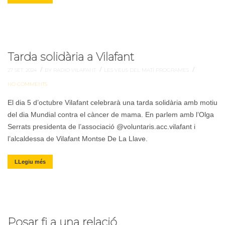
Tarda solidària a Vilafant
/
/
/
27 SET. 2024
BY RADIO VILAFANT
LES VEUS DEL MATÍ
PROGRAMES
NO COMMENTS
El dia 5 d’octubre Vilafant celebrarà una tarda solidària amb motiu
del dia Mundial contra el càncer de mama. En parlem amb l’Olga
Serrats presidenta de l’associació @voluntaris.acc.vilafant i
l’alcaldessa de Vilafant Montse De La Llave.
LLegiu més
Posar fi a una relació