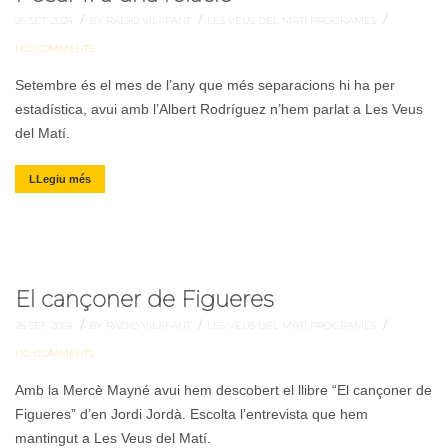
/
/
/
26 SET. 2024
BY RADIO VILAFANT
LES VEUS DEL MATÍ
PROGRAMES
NO COMMENTS
Setembre és el mes de l’any que més separacions hi ha per
estadística, avui amb l’Albert Rodríguez n’hem parlat a Les Veus
del Matí.
LLegiu més
El cançoner de Figueres
/
/
/
26 SET. 2024
BY RADIO VILAFANT
LES VEUS DEL MATÍ
PROGRAMES
NO COMMENTS
Amb la Mercè Mayné avui hem descobert el llibre “El cançoner de
Figueres” d’en Jordi Jordà. Escolta l’entrevista que hem
mantingut a Les Veus del Matí.