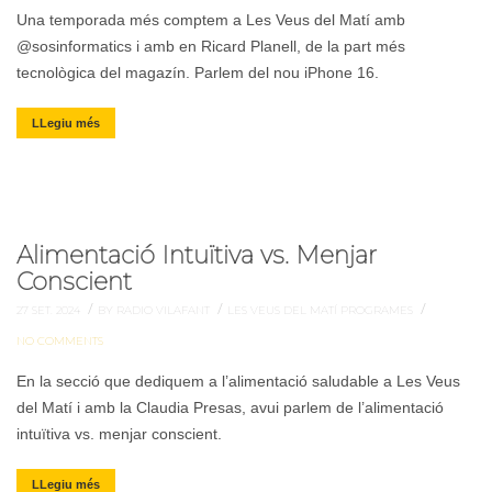
Una temporada més comptem a Les Veus del Matí amb
@sosinformatics i amb en Ricard Planell, de la part més
tecnològica del magazín. Parlem del nou iPhone 16.
LLegiu més
Alimentació Intuïtiva vs. Menjar
Conscient
/
/
/
27 SET. 2024
BY RADIO VILAFANT
LES VEUS DEL MATÍ
PROGRAMES
NO COMMENTS
En la secció que dediquem a l’alimentació saludable a Les Veus
del Matí i amb la Claudia Presas, avui parlem de l’alimentació
intuïtiva vs. menjar conscient.
LLegiu més