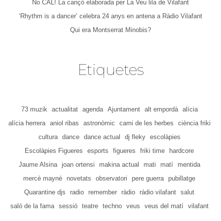
No CAL! La cançó elaborada per La Veu lila de Vilafant
‘Rhythm is a dancer’ celebra 24 anys en antena a Ràdio Vilafant
Qui era Montserrat Minobis?
Etiquetes
73 muzik
actualitat
agenda
Ajuntament
alt empordà
alícia
alícia herrera
aniol ribas
astronòmic
cami de les herbes
ciència friki
cultura
dance
dance actual
dj fleky
escolàpies
Escolàpies Figueres
esports
figueres
friki time
hardcore
Jaume Alsina
joan ortensi
makina actual
mati
matí
mentida
mercè mayné
novetats
observatori
pere guerra
pubillatge
Quarantine djs
radio
remember
ràdio
ràdio vilafant
salut
saló de la fama
sessió
teatre
techno
veus
veus del matí
vilafant