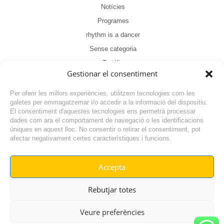
Notícies
Programes
rhythm is a dancer
Sense categoria
Tertúlia
Gestionar el consentiment
Per oferir les millors experiències, utilitzem tecnologies com les
galetes per emmagatzemar i/o accedir a la informació del dispositiu.
El consentiment d'aquestes tecnologies ens permetrà processar
dades com ara el comportament de navegació o les identificacions
NOTÍCIA ANTERIOR
úniques en aquest lloc. No consentir o retirar el consentiment, pot
afectar negativament certes característiques i funcions.
NOTÍCIA SEGÜENT
Accepta
© RADIO VILAFANT 2024
|
|
Rebutjar totes
POLÍTICA DE COOKIES
AVÍS LEGAL
POLÍTICA DE PRIVACITAT
Veure preferències