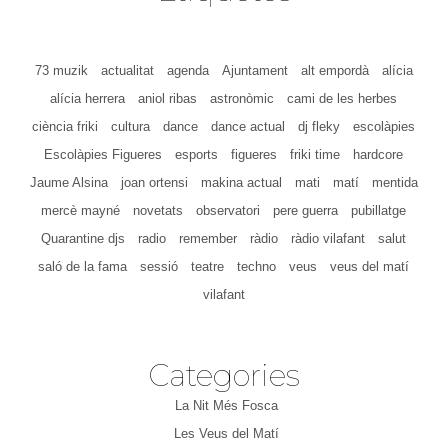
73 muzik
actualitat
agenda
Ajuntament
alt empordà
alícia
alícia herrera
aniol ribas
astronòmic
cami de les herbes
ciència friki
cultura
dance
dance actual
dj fleky
escolàpies
Escolàpies Figueres
esports
figueres
friki time
hardcore
Jaume Alsina
joan ortensi
makina actual
mati
matí
mentida
mercè mayné
novetats
observatori
pere guerra
pubillatge
Quarantine djs
radio
remember
ràdio
ràdio vilafant
salut
saló de la fama
sessió
teatre
techno
veus
veus del matí
vilafant
Categories
La Nit Més Fosca
Les Veus del Matí