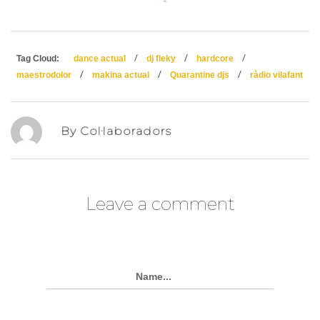
/
/
/
Tag Cloud:
dance actual
dj fleky
hardcore
/
/
/
maestrodolor
makina actual
Quarantine djs
ràdio vilafant
By Col·laboradors
Leave a comment