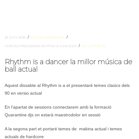
/
/
26 JUNY 2026
BY COL·LABORADORS
/
NOTÍCIES
PROGRAMES
RHYTHM IS A DANCER
NO COMMENTS
Rhythm is a dancer la millor música de
ball actual
Aquest dissabte al Rhythm is a et presentaré temes clasics dels
90 en versio actual
En l’apartat de sessions connectarem amb la formació
Quarantine djs on estarà maestrodolor en sessió
A la segona part et portaré temes de makina actual i temes
actuals de hardcore