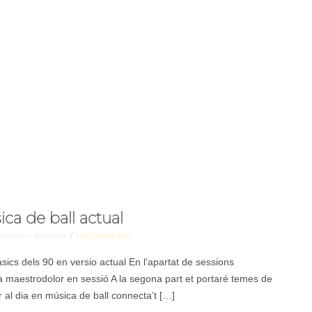
ca de ball actual
/
THM IS A DANCER
NO COMMENTS
sics dels 90 en versio actual En l’apartat de sessions
 maestrodolor en sessió A la segona part et portaré temes de
 al dia en música de ball connecta’t […]