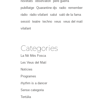
novetats
observatori
pere guerra
pubillatge
Quarantine djs
radio
remember
ràdio
ràdio vilafant
salut
saló de la fama
sessió
teatre
techno
veus
veus del matí
vilafant
Categories
La Nit Més Fosca
Les Veus del Matí
Notícies
Programes
rhythm is a dancer
Sense categoria
Tertúlia