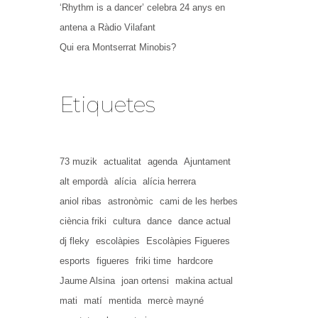
‘Rhythm is a dancer’ celebra 24 anys en
antena a Ràdio Vilafant
Qui era Montserrat Minobis?
Etiquetes
73 muzik
actualitat
agenda
Ajuntament
alt empordà
alícia
alícia herrera
aniol ribas
astronòmic
cami de les herbes
ciència friki
cultura
dance
dance actual
dj fleky
escolàpies
Escolàpies Figueres
esports
figueres
friki time
hardcore
Jaume Alsina
joan ortensi
makina actual
mati
matí
mentida
mercè mayné