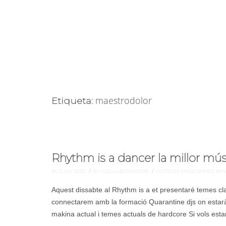
maestrodolor
Etiqueta:
Rhythm is a dancer la millor músi
/
/
26 JUNY 2026
BY COL·LABORADORS
NOTÍCIES
PROGRAMES
RHY
Aquest dissabte al Rhythm is a et presentaré temes cla
connectarem amb la formació Quarantine djs on estarà
makina actual i temes actuals de hardcore Si vols estar