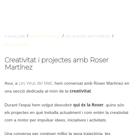
/
/
/
12 MARÇ 2026
BY RADIO VILAFANT
LES VEUS DEL MATÍ
NOTÍCIES
NO COMMENTS
Creativitat i projectes amb Roser
Martínez
Les Veus del Matí
Avui, a
, hem conversat amb Roser Martínez en
creativitat
una secció dedicada al món de la
.
qui és la Roser
Durant l’espai hem volgut descobrir
, quins són
els projectes en què treballa actualment i com entén la creativitat
com a motor per impulsar idees, iniciatives i activitats.
Una conversa per conèixer millor la seva trajectòria, les