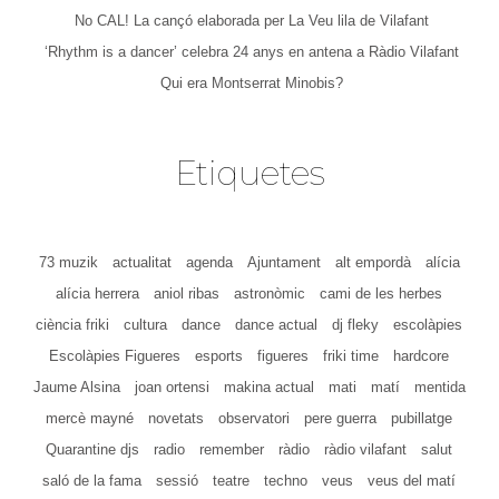
No CAL! La cançó elaborada per La Veu lila de Vilafant
‘Rhythm is a dancer’ celebra 24 anys en antena a Ràdio Vilafant
Qui era Montserrat Minobis?
Etiquetes
73 muzik
actualitat
agenda
Ajuntament
alt empordà
alícia
alícia herrera
aniol ribas
astronòmic
cami de les herbes
ciència friki
cultura
dance
dance actual
dj fleky
escolàpies
Escolàpies Figueres
esports
figueres
friki time
hardcore
Jaume Alsina
joan ortensi
makina actual
mati
matí
mentida
mercè mayné
novetats
observatori
pere guerra
pubillatge
Quarantine djs
radio
remember
ràdio
ràdio vilafant
salut
saló de la fama
sessió
teatre
techno
veus
veus del matí