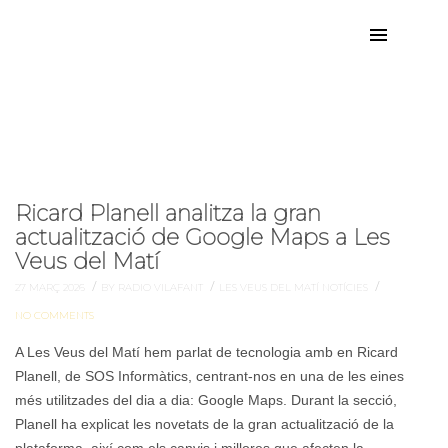
març de 2026
Mes:
Ricard Planell analitza la gran
actualització de Google Maps a Les
Veus del Matí
/
/
/
27 MARÇ 2026
BY RADIO VILAFANT
LES VEUS DEL MATÍ
NOTÍCIES
NO COMMENTS
A Les Veus del Matí hem parlat de tecnologia amb en Ricard
Planell, de SOS Informàtics, centrant-nos en una de les eines
més utilitzades del dia a dia: Google Maps. Durant la secció,
Planell ha explicat les novetats de la gran actualització de la