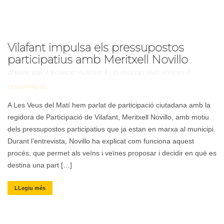
Vilafant impulsa els pressupostos
participatius amb Meritxell Novillo
/
/
/
27 MARÇ 2026
BY RADIO VILAFANT
LES VEUS DEL MATÍ
NOTÍCIES
NO COMMENTS
A Les Veus del Matí hem parlat de participació ciutadana amb la
regidora de Participació de Vilafant, Meritxell Novillo, amb motiu
dels pressupostos participatius que ja estan en marxa al municipi.
Durant l’entrevista, Novillo ha explicat com funciona aquest
procés, que permet als veïns i veïnes proposar i decidir en què es
destina una part […]
LLegiu més