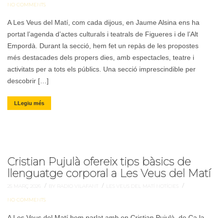
NO COMMENTS
A Les Veus del Matí, com cada dijous, en Jaume Alsina ens ha
portat l’agenda d’actes culturals i teatrals de Figueres i de l’Alt
Empordà. Durant la secció, hem fet un repàs de les propostes
més destacades dels propers dies, amb espectacles, teatre i
activitats per a tots els públics. Una secció imprescindible per
descobrir […]
LLegiu més
Cristian Pujulà ofereix tips bàsics de
llenguatge corporal a Les Veus del Matí
/
/
/
25 MARÇ 2026
BY RADIO VILAFANT
LES VEUS DEL MATÍ
NOTÍCIES
NO COMMENTS
A Les Veus del Matí hem parlat amb en Cristian Pujulà, de Ca la