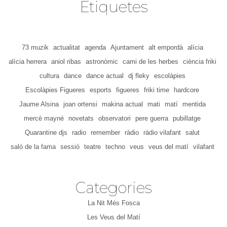
Etiquetes
73 muzik
actualitat
agenda
Ajuntament
alt empordà
alícia
alícia herrera
aniol ribas
astronòmic
cami de les herbes
ciència friki
cultura
dance
dance actual
dj fleky
escolàpies
Escolàpies Figueres
esports
figueres
friki time
hardcore
Jaume Alsina
joan ortensi
makina actual
mati
matí
mentida
mercè mayné
novetats
observatori
pere guerra
pubillatge
Quarantine djs
radio
remember
ràdio
ràdio vilafant
salut
saló de la fama
sessió
teatre
techno
veus
veus del matí
vilafant
Categories
La Nit Més Fosca
Les Veus del Matí