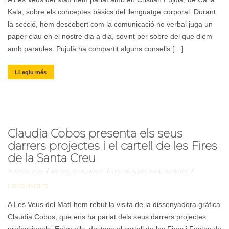
Kala, sobre els conceptes bàsics del llenguatge corporal. Durant
la secció, hem descobert com la comunicació no verbal juga un
paper clau en el nostre dia a dia, sovint per sobre del que diem
amb paraules. Pujulà ha compartit alguns consells […]
LLegiu més
Claudia Cobos presenta els seus
darrers projectes i el cartell de les Fires
de la Santa Creu
/
/
/
25 MARÇ 2026
BY RADIO VILAFANT
LES VEUS DEL MATÍ
NOTÍCIES
NO COMMENTS
A Les Veus del Matí hem rebut la visita de la dissenyadora gràfica
Claudia Cobos, que ens ha parlat dels seus darrers projectes