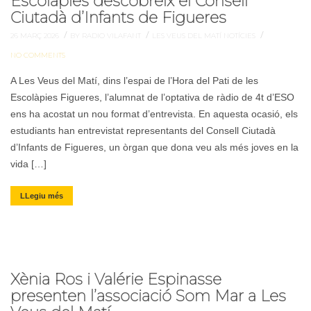
Escolàpies descobreix el Consell
Ciutadà d’Infants de Figueres
/
/
/
26 MARÇ 2026
BY RADIO VILAFANT
LES VEUS DEL MATÍ
NOTÍCIES
NO COMMENTS
A Les Veus del Matí, dins l’espai de l’Hora del Pati de les
Escolàpies Figueres, l’alumnat de l’optativa de ràdio de 4t d’ESO
ens ha acostat un nou format d’entrevista. En aquesta ocasió, els
estudiants han entrevistat representants del Consell Ciutadà
d’Infants de Figueres, un òrgan que dona veu als més joves en la
vida […]
LLegiu més
Xènia Ros i Valérie Espinasse
presenten l’associació Som Mar a Les