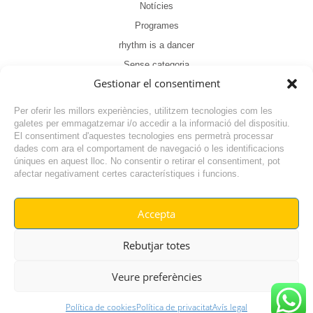
Notícies
Programes
rhythm is a dancer
Sense categoria
Gestionar el consentiment
Tertúlia
Per oferir les millors experiències, utilitzem tecnologies com les
galetes per emmagatzemar i/o accedir a la informació del dispositiu.
El consentiment d'aquestes tecnologies ens permetrà processar
dades com ara el comportament de navegació o les identificacions
úniques en aquest lloc. No consentir o retirar el consentiment, pot
afectar negativament certes característiques i funcions.
1
2
3
…
6
Accepta
© RADIO VILAFANT 2024
|
|
Rebutjar totes
POLÍTICA DE COOKIES
AVÍS LEGAL
POLÍTICA DE PRIVACITAT
Veure preferències
Política de cookies
Política de privacitat
Avís legal
GO TOP