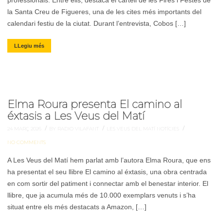
professionals. Entre ells, destaca el cartell de les Fires i Festes de
la Santa Creu de Figueres, una de les cites més importants del
calendari festiu de la ciutat. Durant l’entrevista, Cobos […]
LLegiu més
Elma Roura presenta El camino al
éxtasis a Les Veus del Matí
/
/
/
24 MARÇ 2026
BY RADIO VILAFANT
LES VEUS DEL MATÍ
NOTÍCIES
NO COMMENTS
A Les Veus del Matí hem parlat amb l’autora Elma Roura, que ens
ha presentat el seu llibre El camino al éxtasis, una obra centrada
en com sortir del patiment i connectar amb el benestar interior. El
llibre, que ja acumula més de 10.000 exemplars venuts i s’ha
situat entre els més destacats a Amazon, […]