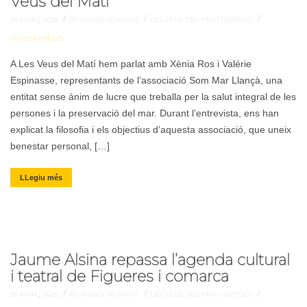
Veus del Matí
/
/
/
26 MARÇ 2026
BY RADIO VILAFANT
LES VEUS DEL MATÍ
NOTÍCIES
NO COMMENTS
A Les Veus del Matí hem parlat amb Xènia Ros i Valérie
Espinasse, representants de l’associació Som Mar Llançà, una
entitat sense ànim de lucre que treballa per la salut integral de les
persones i la preservació del mar. Durant l’entrevista, ens han
explicat la filosofia i els objectius d’aquesta associació, que uneix
benestar personal, […]
LLegiu més
Jaume Alsina repassa l’agenda cultural
i teatral de Figueres i comarca
/
/
/
26 MARÇ 2026
BY RADIO VILAFANT
LES VEUS DEL MATÍ
NOTÍCIES