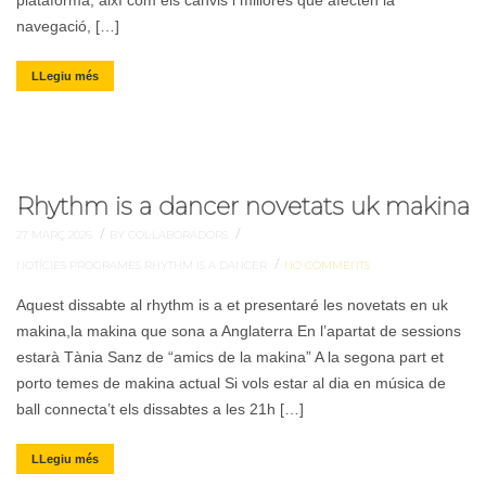
plataforma, així com els canvis i millores que afecten la
navegació, […]
LLegiu més
Rhythm is a dancer novetats uk makina
/
/
27 MARÇ 2026
BY COL·LABORADORS
/
NOTÍCIES
PROGRAMES
RHYTHM IS A DANCER
NO COMMENTS
Aquest dissabte al rhythm is a et presentaré les novetats en uk
makina,la makina que sona a Anglaterra En l’apartat de sessions
estarà Tània Sanz de “amics de la makina” A la segona part et
porto temes de makina actual Si vols estar al dia en música de
ball connecta’t els dissabtes a les 21h […]
LLegiu més