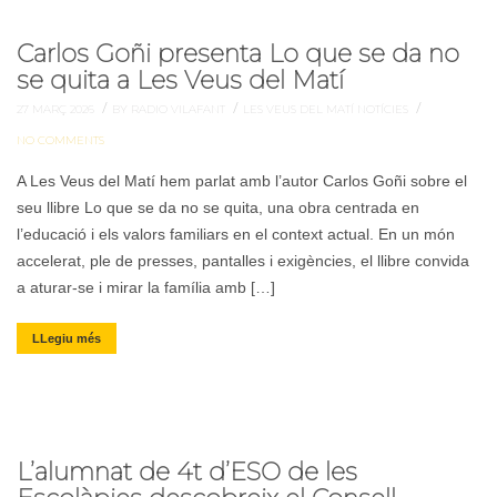
Carlos Goñi presenta Lo que se da no
se quita a Les Veus del Matí
/
/
/
27 MARÇ 2026
BY RADIO VILAFANT
LES VEUS DEL MATÍ
NOTÍCIES
NO COMMENTS
A Les Veus del Matí hem parlat amb l’autor Carlos Goñi sobre el
seu llibre Lo que se da no se quita, una obra centrada en
l’educació i els valors familiars en el context actual. En un món
accelerat, ple de presses, pantalles i exigències, el llibre convida
a aturar-se i mirar la família amb […]
LLegiu més
L’alumnat de 4t d’ESO de les