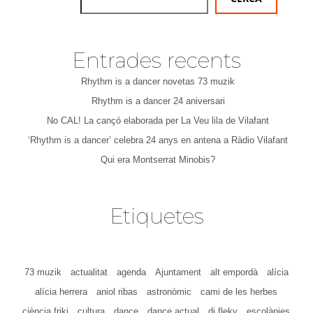
Entrades recents
Rhythm is a dancer novetas 73 muzik
Rhythm is a dancer 24 aniversari
No CAL! La cançó elaborada per La Veu lila de Vilafant
‘Rhythm is a dancer’ celebra 24 anys en antena a Ràdio Vilafant
Qui era Montserrat Minobis?
Etiquetes
73 muzik
actualitat
agenda
Ajuntament
alt empordà
alícia
alícia herrera
aniol ribas
astronòmic
cami de les herbes
ciència friki
cultura
dance
dance actual
dj fleky
escolàpies