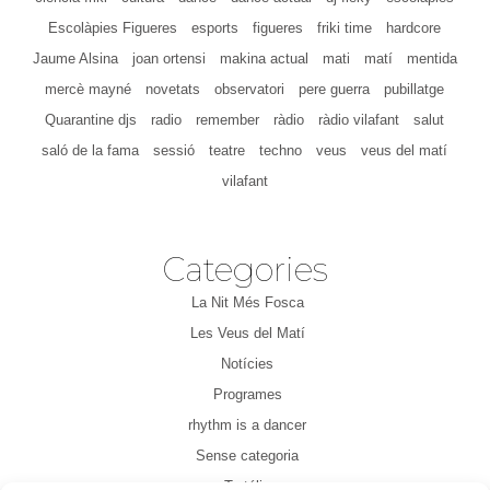
Escolàpies Figueres
esports
figueres
friki time
hardcore
Jaume Alsina
joan ortensi
makina actual
mati
matí
mentida
mercè mayné
novetats
observatori
pere guerra
pubillatge
Quarantine djs
radio
remember
ràdio
ràdio vilafant
salut
saló de la fama
sessió
teatre
techno
veus
veus del matí
vilafant
Categories
La Nit Més Fosca
Les Veus del Matí
Notícies
Programes
rhythm is a dancer
Sense categoria
Tertúlia