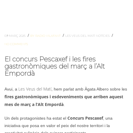
/
/
/
09 MARÇ 2026
BY RADIO VILAFANT
LES VEUS DEL MATÍ
NOTÍCIES
NO COMMENTS
El concurs Pescaxef i les fires
gastronòmiques del març a l’Alt
Empordà
Les Veus del Matí
Avui, a
, hem parlat amb Àgata Albero sobre les
fires gastronòmiques i esdeveniments que arriben aquest
mes de març a l’Alt Empordà
.
Concurs Pescaxef
Un dels protagonistes ha estat el
, una
iniciativa que posa en valor el peix del nostre territori i la