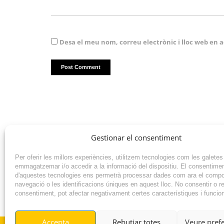
Desa el meu nom, correu electrònic i lloc web en
Gestionar el consentiment
Per oferir les millors experiències, utilitzem tecnologies com les galetes
emmagatzemar i/o accedir a la informació del dispositiu. El consentime
d'aquestes tecnologies ens permetrà processar dades com ara el comp
navegació o les identificacions úniques en aquest lloc. No consentir o ret
consentiment, pot afectar negativament certes característiques i funcio
NOTÍCIA ANTERIOR
Accepta
Rebutjar totes
Veure pref