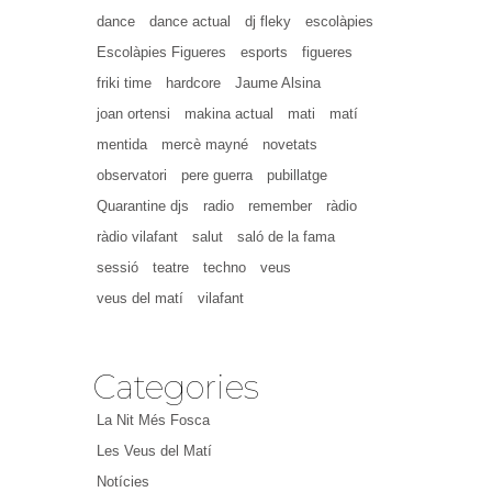
dance
dance actual
dj fleky
escolàpies
Escolàpies Figueres
esports
figueres
friki time
hardcore
Jaume Alsina
joan ortensi
makina actual
mati
matí
mentida
mercè mayné
novetats
observatori
pere guerra
pubillatge
Quarantine djs
radio
remember
ràdio
ràdio vilafant
salut
saló de la fama
sessió
teatre
techno
veus
veus del matí
vilafant
Categories
La Nit Més Fosca
Les Veus del Matí
Notícies