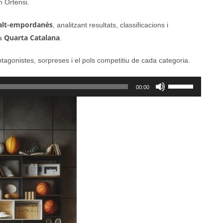
 Ortensi.
 alt-empordanès
, analitzant resultats, classificacions i
Quarta Catalana
la
.
agonistes, sorpreses i el pols competitiu de cada categoria.
Feu
00:00
servir
les
tecles
de
fletxa
cap
amunt/cap
avall
per
a
incrementar
o
disminuir