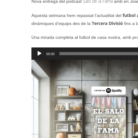
Saló de la Fama
Nova entrega del pòdcast
amb en Joan
futbol
Aquesta setmana hem repassat l’actualitat del
Tercera Divisió
dinàmiques d’equips des de la
fins a 
Una mirada completa al futbol de casa nostra, amb prot
Reproductor
00:00
d'àudio