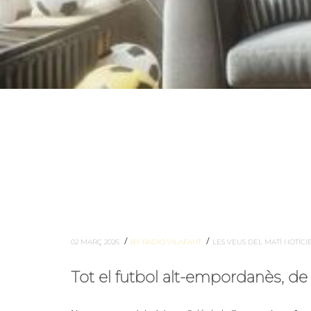
/
/
02 MARÇ 2026
BY RADIO VILAFANT
LES VEUS DEL MATÍ
NOTÍCI
Tot el futbol alt-empordanès, de