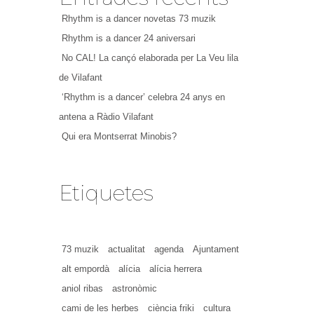
Rhythm is a dancer novetas 73 muzik
Rhythm is a dancer 24 aniversari
No CAL! La cançó elaborada per La Veu lila
de Vilafant
‘Rhythm is a dancer’ celebra 24 anys en
antena a Ràdio Vilafant
Qui era Montserrat Minobis?
Etiquetes
73 muzik
actualitat
agenda
Ajuntament
alt empordà
alícia
alícia herrera
aniol ribas
astronòmic
cami de les herbes
ciència friki
cultura