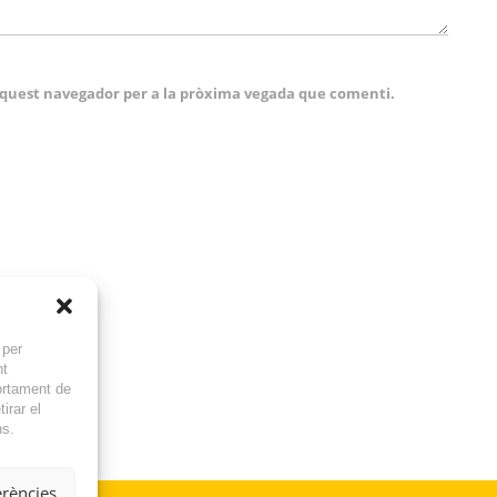
 aquest navegador per a la pròxima vegada que comenti.
 per
nt
ortament de
irar el
ns.
erències