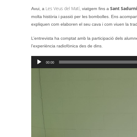
Les Veus del Matí
Sant Sadurní
Avui, a
, viatgem fins a
molta història i passió per les bombolles. Ens acompan
expliquen com elaboren el seu cava i com viuen la trad
L’entrevista ha comptat amb la participació dels alum
l’experiència radiofònica des de dins.
Reproductor
00:00
d'àudio