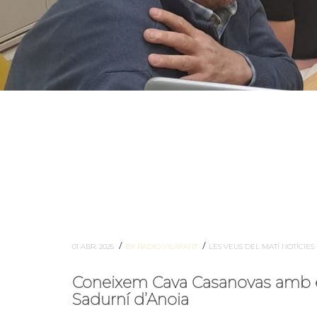
/
/
01 ABR. 2025
BY RADIO VILAFANT
LES VEUS DEL MATÍ
NOTÍCIES
Coneixem Cava Casanovas amb en 
Sadurní d’Anoia