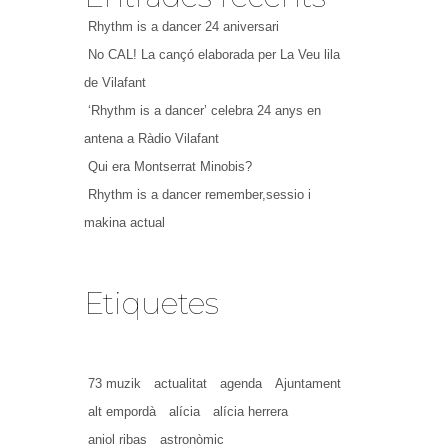
Rhythm is a dancer 24 aniversari
No CAL! La cançó elaborada per La Veu lila
de Vilafant
‘Rhythm is a dancer’ celebra 24 anys en
antena a Ràdio Vilafant
Qui era Montserrat Minobis?
Rhythm is a dancer remember,sessio i
makina actual
Etiquetes
73 muzik
actualitat
agenda
Ajuntament
alt empordà
alícia
alícia herrera
aniol ribas
astronòmic