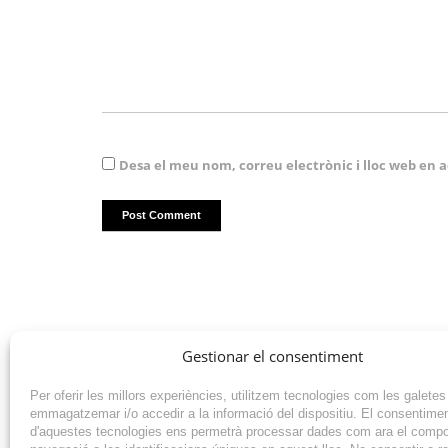
Desa el meu nom, correu electrònic i lloc web en
Gestionar el consentiment
Per oferir les millors experiències, utilitzem tecnologies com les galetes
emmagatzemar i/o accedir a la informació del dispositiu. El consentime
d'aquestes tecnologies ens permetrà processar dades com ara el comp