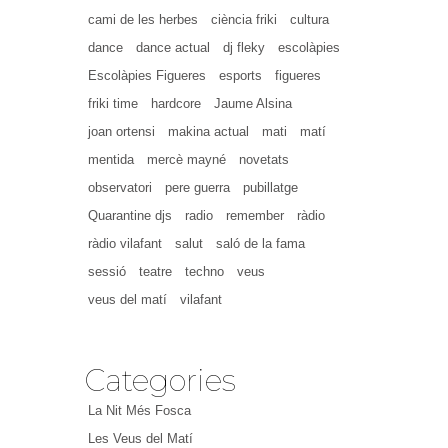
cami de les herbes
ciència friki
cultura
dance
dance actual
dj fleky
escolàpies
Escolàpies Figueres
esports
figueres
friki time
hardcore
Jaume Alsina
joan ortensi
makina actual
mati
matí
mentida
mercè mayné
novetats
observatori
pere guerra
pubillatge
Quarantine djs
radio
remember
ràdio
ràdio vilafant
salut
saló de la fama
sessió
teatre
techno
veus
veus del matí
vilafant
Categories
La Nit Més Fosca
Les Veus del Matí