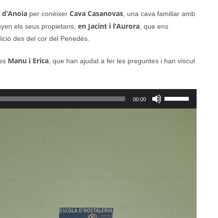
 d’Anoia
Cava Casanovas
per conèixer
, una cava familiar amb
en Jacint i l’Aurora
yen els seus propietaris,
, que ens
ició des del cor del Penedès.
Manu i Erica
nes
, que han ajudat a fer les preguntes i han viscut
Feu
00:00
servir
les
tecles
de
fletxa
cap
amunt/cap
avall
per
a
incrementar
o