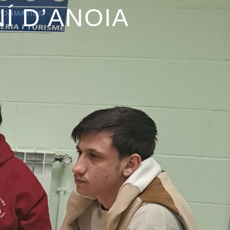
Í D’ANOIA