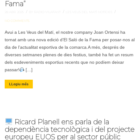
Fama”
/
/
/
28 ABR. 2025
BY RADIO VILAFANT
LES VEUS DEL MATÍ
NOTÍCIES
NO COMMENTS
Avui a Les Veus del Matí, el nostre company Joan Ortensi ha
tornat amb una nova edició d’El Saló de la Fama per posar-nos al
dia de l’actualitat esportiva de la comarca.A més, després de
diverses setmanes plenes de dies festius, també ha fet un resum
dels esdeveniments esportius recents que no podíem deixar
passar!
[…]
LLegiu més
Ricard Planell ens parla de la
dependència tecnològica i del projecte
europeu EUOS per al sector públic