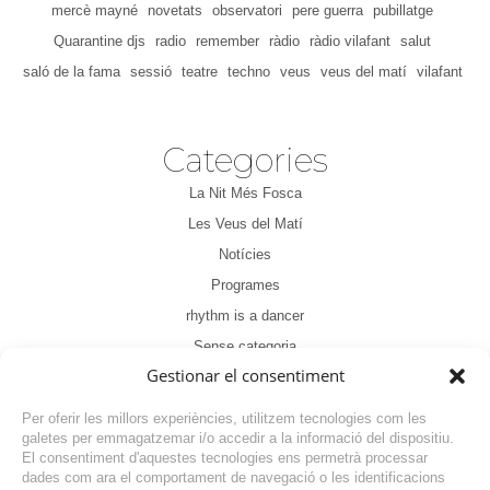
mercè mayné
novetats
observatori
pere guerra
pubillatge
Quarantine djs
radio
remember
ràdio
ràdio vilafant
salut
saló de la fama
sessió
teatre
techno
veus
veus del matí
vilafant
Categories
La Nit Més Fosca
Les Veus del Matí
Notícies
Programes
rhythm is a dancer
Sense categoria
Gestionar el consentiment
Tertúlia
Per oferir les millors experiències, utilitzem tecnologies com les
galetes per emmagatzemar i/o accedir a la informació del dispositiu.
El consentiment d'aquestes tecnologies ens permetrà processar
dades com ara el comportament de navegació o les identificacions