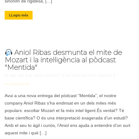
sinònim de rigidesa, […]
LLegiu més
Aniol Ribas desmunta el mite de
Mozart i la intel·ligència al pòdcast
"Mentida"
/
/
/
30 ABR. 2025
BY RADIO VILAFANT
LES VEUS DEL MATÍ
NOTÍCIES
NO COMMENTS
Avui a una nova entrega del pòdcast “Mentida”, el nostre
company Aniol Ribas s’ha endinsat en un dels mites més
populars: escoltar Mozart et fa més intel·ligent.És veritat? Té
base científica? O és una interpretació exagerada d’un estudi?
Amb el seu to àgil i curiós, l’Aniol ens ajuda a entendre d’on surt
aquest mite i què […]