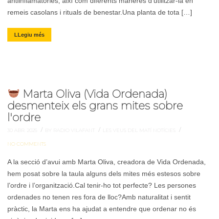
antiinflamatòries, així com diferents maneres d’utilitzar-la en
remeis casolans i rituals de benestar.Una planta de tota […]
LLegiu més
Marta Oliva (Vida Ordenada)
desmenteix els grans mites sobre
l'ordre
/
/
/
30 ABR. 2025
BY RADIO VILAFANT
LES VEUS DEL MATÍ
NOTÍCIES
NO COMMENTS
A la secció d’avui amb Marta Oliva, creadora de Vida Ordenada,
hem posat sobre la taula alguns dels mites més estesos sobre
l’ordre i l’organització.Cal tenir-ho tot perfecte? Les persones
ordenades no tenen res fora de lloc?Amb naturalitat i sentit
pràctic, la Marta ens ha ajudat a entendre que ordenar no és