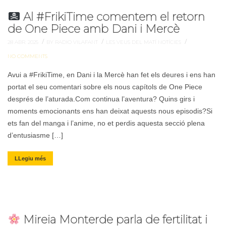
Al #FrikiTime comentem el retorn
de One Piece amb Dani i Mercè
/
/
/
28 ABR. 2025
BY RADIO VILAFANT
LES VEUS DEL MATÍ
NOTÍCIES
NO COMMENTS
Avui a #FrikiTime, en Dani i la Mercè han fet els deures i ens han
portat el seu comentari sobre els nous capítols de One Piece
després de l’aturada.Com continua l’aventura? Quins girs i
moments emocionants ens han deixat aquests nous episodis?Si
ets fan del manga i l’anime, no et perdis aquesta secció plena
d’entusiasme […]
LLegiu més
Mireia Monterde parla de fertilitat i