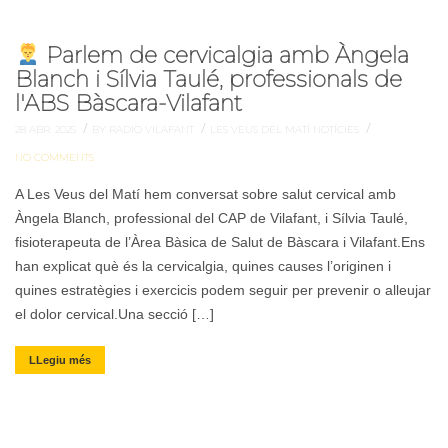
Parlem de cervicalgia amb Àngela
Blanch i Sílvia Taulé, professionals de
l'ABS Bàscara-Vilafant
/
/
/
28 ABR. 2025
BY RADIO VILAFANT
LES VEUS DEL MATÍ
NOTÍCIES
NO COMMENTS
A Les Veus del Matí hem conversat sobre salut cervical amb
Àngela Blanch, professional del CAP de Vilafant, i Sílvia Taulé,
fisioterapeuta de l’Àrea Bàsica de Salut de Bàscara i Vilafant.Ens
han explicat què és la cervicalgia, quines causes l’originen i
quines estratègies i exercicis podem seguir per prevenir o alleujar
el dolor cervical.Una secció […]
LLegiu més