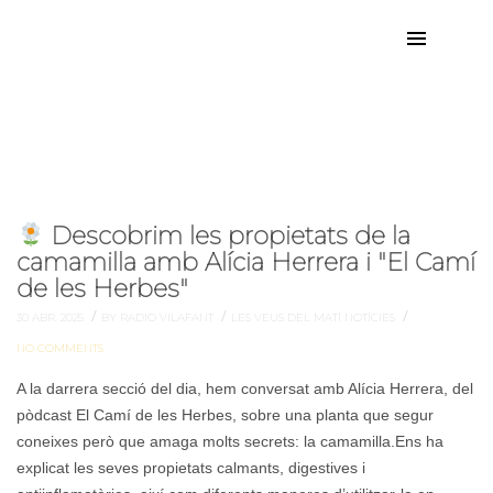
abril de 2025
Mes:
Descobrim les propietats de la
camamilla amb Alícia Herrera i "El Camí
de les Herbes"
/
/
/
30 ABR. 2025
BY RADIO VILAFANT
LES VEUS DEL MATÍ
NOTÍCIES
NO COMMENTS
A la darrera secció del dia, hem conversat amb Alícia Herrera, del
pòdcast El Camí de les Herbes, sobre una planta que segur
coneixes però que amaga molts secrets: la camamilla.Ens ha
explicat les seves propietats calmants, digestives i