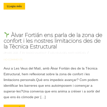
LLegiu més
Àlvar Fortián ens parla de la zona de
confort i les nostres limitacions des de
la Tècnica Estructural
/
/
/
29 ABR. 2025
BY RADIO VILAFANT
LES VEUS DEL MATÍ
NOTÍCIES
NO COMMENTS
Avui a Les Veus del Matí, amb Àlvar Fortián des de la Tècnica
Estructural, hem reflexionat sobre la zona de confort i les
limitacions personals.Què ens impedeix avançar? Com podem
identificar les barreres que ens autoimposem i començar a
superar-les?Una conversa que ens anima a créixer i a sortir del
que ens és còmode per […]