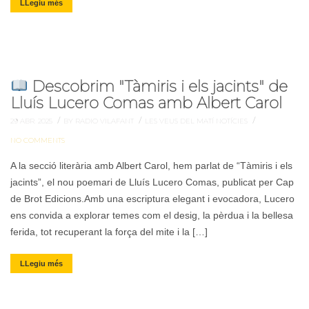
LLegiu més
Descobrim "Tàmiris i els jacints" de
Lluís Lucero Comas amb Albert Carol
/
/
/
29 ABR. 2025
BY RADIO VILAFANT
LES VEUS DEL MATÍ
NOTÍCIES
NO COMMENTS
A la secció literària amb Albert Carol, hem parlat de “Tàmiris i els
jacints”, el nou poemari de Lluís Lucero Comas, publicat per Cap
de Brot Edicions.Amb una escriptura elegant i evocadora, Lucero
ens convida a explorar temes com el desig, la pèrdua i la bellesa
ferida, tot recuperant la força del mite i la […]
LLegiu més