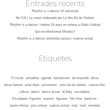
Entrades recents
Rhythm is a dancer 24 aniversari
No CAL! La cançó elaborada per La Veu lila de Vilafant
‘Rhythm is a dancer’ celebra 24 anys en antena a Ràdio Vilafant
Qui era Montserrat Minobis?
Rhythm is a dancer remember,sessio i makina actual
Etiquetes
73 muzik
actualitat
agenda
Ajuntament
alt empordà
alícia
alícia herrera
aniol ribas
astronòmic
cami de les herbes
ciència friki
cultura
dance
dance actual
dj fleky
escolàpies
Escolàpies Figueres
esports
figueres
friki time
hardcore
Jaume Alsina
joan ortensi
makina actual
mati
matí
mentida