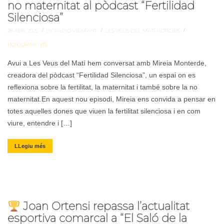
no maternitat al pòdcast “Fertilidad
Silenciosa”
/
/
/
28 ABR. 2025
BY RADIO VILAFANT
LES VEUS DEL MATÍ
NOTÍCIES
NO COMMENTS
Avui a Les Veus del Matí hem conversat amb Mireia Monterde,
creadora del pòdcast “Fertilidad Silenciosa”, un espai on es
reflexiona sobre la fertilitat, la maternitat i també sobre la no
maternitat.En aquest nou episodi, Mireia ens convida a pensar en
totes aquelles dones que viuen la fertilitat silenciosa i en com
viure, entendre i […]
LLegiu més
Joan Ortensi repassa l’actualitat
esportiva comarcal a “El Saló de la