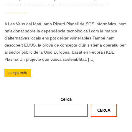
/
/
/
25 ABR. 2025
BY RADIO VILAFANT
LES VEUS DEL MATÍ
NOTÍCIES
NO COMMENTS
A Les Veus del Matí, amb Ricard Planell de SOS Informàtics, hem
reflexionat sobre la dependència tecnològica i com la manca
d’alternatives locals ens pot deixar vulnerables.També hem
descobert EUOS, la prova de concepte d’un sistema operatiu per
al sector públic de la Unió Europea, basat en Fedora i KDE
Plasma.Un projecte que busca sostenibilitat, […]
LLegiu més
Cerca
CERCA