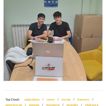
/
/
/
/
Tag Cloud:
aqüicultura
caves
escola
francesc
/
/
/
/
gastrorecup
gonzalo
hostaleria
penedès
vilafranca