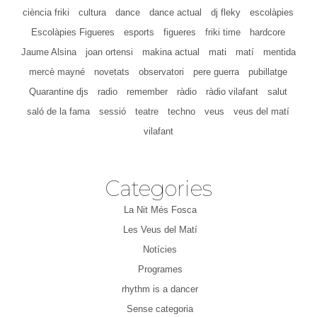
ciència friki
cultura
dance
dance actual
dj fleky
escolàpies
Escolàpies Figueres
esports
figueres
friki time
hardcore
Jaume Alsina
joan ortensi
makina actual
mati
matí
mentida
mercè mayné
novetats
observatori
pere guerra
pubillatge
Quarantine djs
radio
remember
ràdio
ràdio vilafant
salut
saló de la fama
sessió
teatre
techno
veus
veus del matí
vilafant
Categories
La Nit Més Fosca
Les Veus del Matí
Notícies
Programes
rhythm is a dancer
Sense categoria