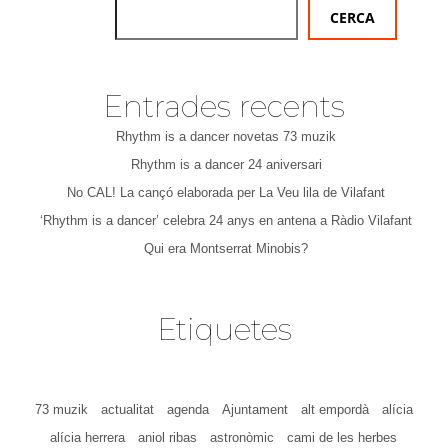
CERCA
Entrades recents
Rhythm is a dancer novetas 73 muzik
Rhythm is a dancer 24 aniversari
No CAL! La cançó elaborada per La Veu lila de Vilafant
‘Rhythm is a dancer’ celebra 24 anys en antena a Ràdio Vilafant
Qui era Montserrat Minobis?
Etiquetes
73 muzik
actualitat
agenda
Ajuntament
alt empordà
alícia
alícia herrera
aniol ribas
astronòmic
cami de les herbes