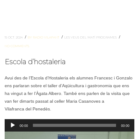
/
/
/
15 OCT. 2024
BY RADIO VILAFANT
LES VEUS DEL MATÍ
PROGRAMES
NO COMMENTS
Escola d’hostaleria
Avui des de l’Escola d’Hostaleria els alumnes Francesc i Gonzalo
ens parlaran sobre el taller d’Aqüicultura i gastronomia que ens
ha vingut a fer l’Àgata Albero. També ens parlen de la visita que
van fer dimarts passat al celler Maria Casanoves a
Vilafranca del Penedès.
Reproductor
00:00
00:00
d'àudio