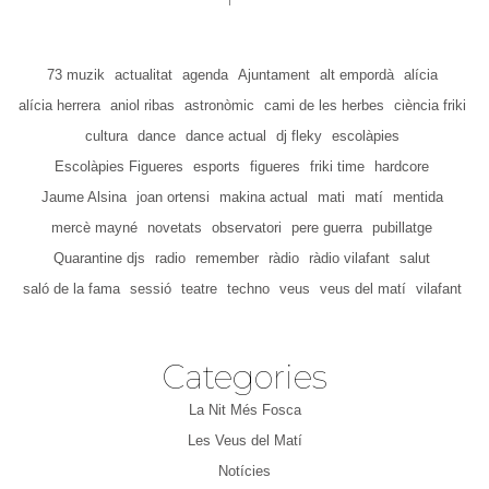
73 muzik
actualitat
agenda
Ajuntament
alt empordà
alícia
alícia herrera
aniol ribas
astronòmic
cami de les herbes
ciència friki
cultura
dance
dance actual
dj fleky
escolàpies
Escolàpies Figueres
esports
figueres
friki time
hardcore
Jaume Alsina
joan ortensi
makina actual
mati
matí
mentida
mercè mayné
novetats
observatori
pere guerra
pubillatge
Quarantine djs
radio
remember
ràdio
ràdio vilafant
salut
saló de la fama
sessió
teatre
techno
veus
veus del matí
vilafant
Categories
La Nit Més Fosca
Les Veus del Matí
Notícies