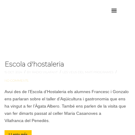
caves
Etiqueta:
Escola d'hostaleria
/
/
/
15 OCT. 2024
BY RADIO VILAFANT
LES VEUS DEL MATÍ
PROGRAMES
NO COMMENTS
Avui des de l’Escola d’Hostaleria els alumnes Francesc i Gonzalo
ens parlaran sobre el taller d’Aqüicultura i gastronomia que ens
ha vingut a fer l’Àgata Albero. També ens parlen de la visita que
van fer dimarts passat al celler Maria Casanoves a
Vilafranca del Penedès.
LLegiu més