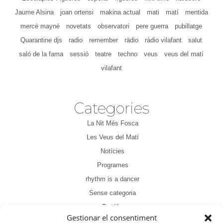
Jaume Alsina
joan ortensi
makina actual
mati
matí
mentida
mercè mayné
novetats
observatori
pere guerra
pubillatge
Quarantine djs
radio
remember
ràdio
ràdio vilafant
salut
saló de la fama
sessió
teatre
techno
veus
veus del matí
vilafant
Categories
La Nit Més Fosca
Les Veus del Matí
Notícies
Programes
rhythm is a dancer
Sense categoria
Tertúlia
Gestionar el consentiment