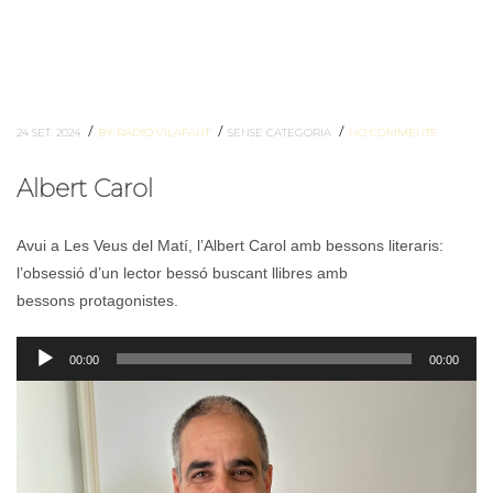
/
/
/
24 SET. 2024
BY RADIO VILAFANT
SENSE CATEGORIA
NO COMMENTS
Albert Carol
Avui a Les Veus del Matí, l’Albert Carol amb bessons literaris:
l’obsessió d’un lector bessó buscant llibres amb
bessons protagonistes.
Reproductor
00:00
00:00
d'àudio