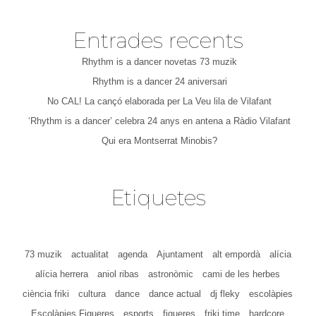
Entrades recents
Rhythm is a dancer novetas 73 muzik
Rhythm is a dancer 24 aniversari
No CAL! La cançó elaborada per La Veu lila de Vilafant
‘Rhythm is a dancer’ celebra 24 anys en antena a Ràdio Vilafant
Qui era Montserrat Minobis?
Etiquetes
73 muzik
actualitat
agenda
Ajuntament
alt empordà
alícia
alícia herrera
aniol ribas
astronòmic
cami de les herbes
ciència friki
cultura
dance
dance actual
dj fleky
escolàpies
Escolàpies Figueres
esports
figueres
friki time
hardcore