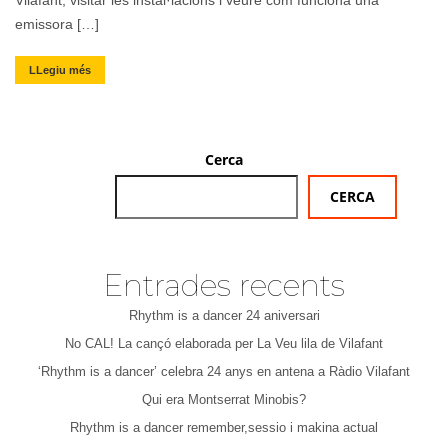
Vilafant, visitar les instal·lacions i veure com funciona una
emissora […]
LLegiu més
Cerca
CERCA
Entrades recents
Rhythm is a dancer 24 aniversari
No CAL! La cançó elaborada per La Veu lila de Vilafant
‘Rhythm is a dancer’ celebra 24 anys en antena a Ràdio Vilafant
Qui era Montserrat Minobis?
Rhythm is a dancer remember,sessio i makina actual