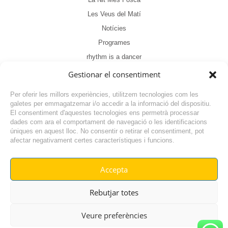
Les Veus del Matí
Notícies
Programes
rhythm is a dancer
Sense categoria
Gestionar el consentiment
Tertúlia
Per oferir les millors experiències, utilitzem tecnologies com les
galetes per emmagatzemar i/o accedir a la informació del dispositiu.
El consentiment d'aquestes tecnologies ens permetrà processar
dades com ara el comportament de navegació o les identificacions
úniques en aquest lloc. No consentir o retirar el consentiment, pot
afectar negativament certes característiques i funcions.
Accepta
© RADIO VILAFANT 2024
|
|
Rebutjar totes
POLÍTICA DE COOKIES
AVÍS LEGAL
POLÍTICA DE PRIVACITAT
Veure preferències