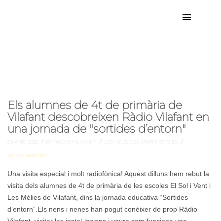
visita
Etiqueta:
Els alumnes de 4t de primària de
Vilafant descobreixen Ràdio Vilafant en
una jornada de "sortides d’entorn"
/
/
/
04 ABR. 2025
BY RADIO VILAFANT
LES VEUS DEL MATÍ
NOTÍCIES
NO COMMENTS
Una visita especial i molt radiofònica! Aquest dilluns hem rebut la
visita dels alumnes de 4t de primària de les escoles El Sol i Vent i
Les Mèlies de Vilafant, dins la jornada educativa “Sortides
d’entorn”.Els nens i nenes han pogut conèixer de prop Ràdio