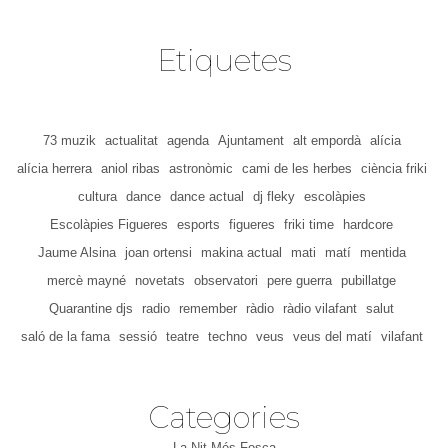
Etiquetes
73 muzik
actualitat
agenda
Ajuntament
alt empordà
alícia
alícia herrera
aniol ribas
astronòmic
cami de les herbes
ciència friki
cultura
dance
dance actual
dj fleky
escolàpies
Escolàpies Figueres
esports
figueres
friki time
hardcore
Jaume Alsina
joan ortensi
makina actual
mati
matí
mentida
mercè mayné
novetats
observatori
pere guerra
pubillatge
Quarantine djs
radio
remember
ràdio
ràdio vilafant
salut
saló de la fama
sessió
teatre
techno
veus
veus del matí
vilafant
Categories
La Nit Més Fosca