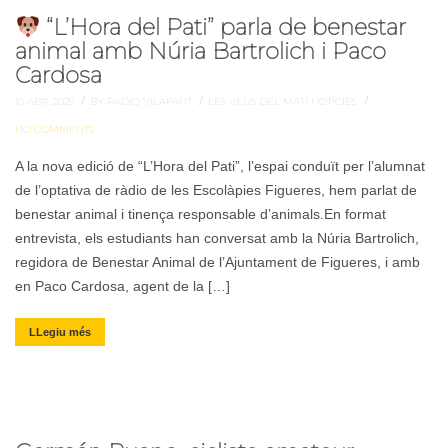
“L’Hora del Pati” parla de benestar
animal amb Núria Bartrolich i Paco
Cardosa
/
/
/
10 ABR. 2025
BY RADIO VILAFANT
LES VEUS DEL MATÍ
NOTÍCIES
NO COMMENTS
A la nova edició de “L’Hora del Pati”, l’espai conduït per l’alumnat
de l’optativa de ràdio de les Escolàpies Figueres, hem parlat de
benestar animal i tinença responsable d’animals.En format
entrevista, els estudiants han conversat amb la Núria Bartrolich,
regidora de Benestar Animal de l’Ajuntament de Figueres, i amb
en Paco Cardosa, agent de la […]
LLegiu més