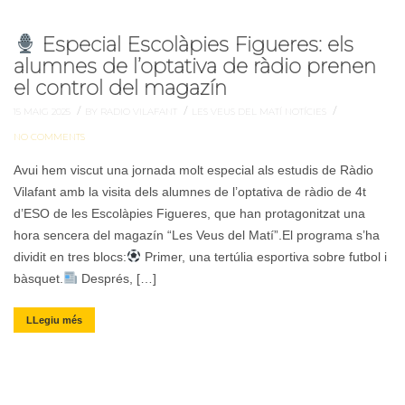
Especial Escolàpies Figueres: els
alumnes de l’optativa de ràdio prenen
el control del magazín
/
/
/
15 MAIG 2025
BY RADIO VILAFANT
LES VEUS DEL MATÍ
NOTÍCIES
NO COMMENTS
Avui hem viscut una jornada molt especial als estudis de Ràdio
Vilafant amb la visita dels alumnes de l’optativa de ràdio de 4t
d’ESO de les Escolàpies Figueres, que han protagonitzat una
hora sencera del magazín “Les Veus del Matí”.El programa s’ha
dividit en tres blocs:
Primer, una tertúlia esportiva sobre futbol i
bàsquet.
Després, […]
LLegiu més