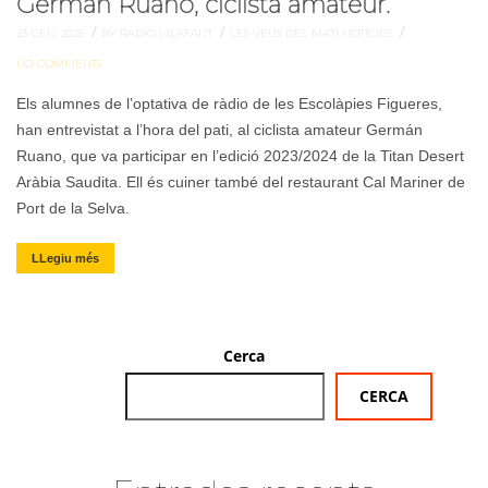
Germán Ruano, ciclista amateur.
/
/
/
23 GEN. 2025
BY RADIO VILAFANT
LES VEUS DEL MATÍ
NOTÍCIES
NO COMMENTS
Els alumnes de l’optativa de ràdio de les Escolàpies Figueres,
han entrevistat a l’hora del pati, al ciclista amateur Germán
Ruano, que va participar en l’edició 2023/2024 de la Titan Desert
Aràbia Saudita. Ell és cuiner també del restaurant Cal Mariner de
Port de la Selva.
LLegiu més
Cerca
CERCA