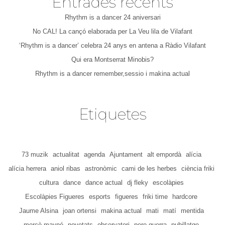
Entrades recents
Rhythm is a dancer 24 aniversari
No CAL! La cançó elaborada per La Veu lila de Vilafant
‘Rhythm is a dancer’ celebra 24 anys en antena a Ràdio Vilafant
Qui era Montserrat Minobis?
Rhythm is a dancer remember,sessio i makina actual
Etiquetes
73 muzik
actualitat
agenda
Ajuntament
alt empordà
alícia
alícia herrera
aniol ribas
astronòmic
cami de les herbes
ciència friki
cultura
dance
dance actual
dj fleky
escolàpies
Escolàpies Figueres
esports
figueres
friki time
hardcore
Jaume Alsina
joan ortensi
makina actual
mati
matí
mentida
mercè mayné
novetats
observatori
pere guerra
pubillatge