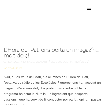
Optativa Ràdio
Etiqueta:
L’Hora del Pati ens porta un magazín…
molt dolç!
/
/
/
05 FEBR. 2026
BY RADIO VILAFANT
LES VEUS DEL MATÍ
NOTÍCIES
NO COMMENTS
Avui, a Les Veus del Matí, els alumnes de L’Hora del Pati,
l’optativa de ràdio de les Escolàpies Figueres, ens han acostat un
magazín d’allò més dolç. La protagonista indiscutible del
programa ha estat la Nutella, un ingredient que desperta
passions i que ha servit de fil conductor per parlar, opinar i passar