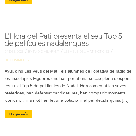
L’Hora del Pati presenta el seu Top 5
de pel·lícules nadalenques
/
/
/
04 DES. 2025
BY RADIO VILAFANT
LES VEUS DEL MATÍ
NOTÍCIES
NO COMMENTS
Avui, dins Les Veus del Matí, els alumnes de l’optativa de ràdio de
les Escolàpies Figueres ens han portat una secció plena d’esperit
festiu: el Top 5 de pel·lícules de Nadal. Han comentat les seves
preferides, han defensat candidatures, han compartit moments
icònics i… fins i tot han fet una votació final per decidir quina […]
LLegiu més