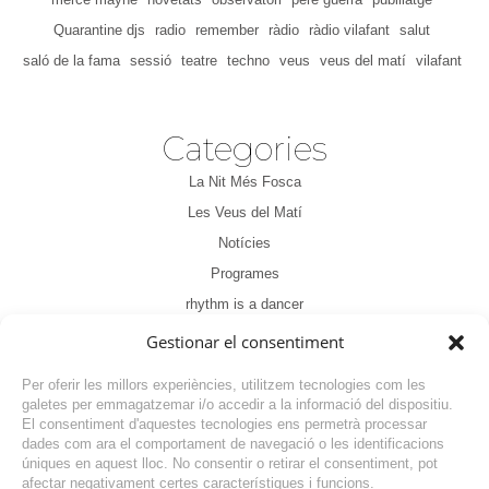
Quarantine djs
radio
remember
ràdio
ràdio vilafant
salut
saló de la fama
sessió
teatre
techno
veus
veus del matí
vilafant
Categories
La Nit Més Fosca
Les Veus del Matí
Notícies
Programes
rhythm is a dancer
Sense categoria
Gestionar el consentiment
Tertúlia
Per oferir les millors experiències, utilitzem tecnologies com les
galetes per emmagatzemar i/o accedir a la informació del dispositiu.
El consentiment d'aquestes tecnologies ens permetrà processar
dades com ara el comportament de navegació o les identificacions
úniques en aquest lloc. No consentir o retirar el consentiment, pot
afectar negativament certes característiques i funcions.