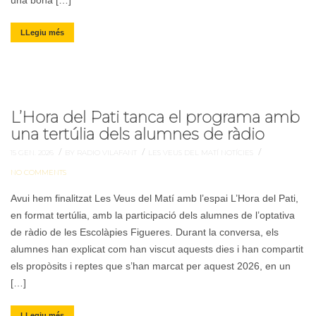
una bona […]
LLegiu més
L’Hora del Pati tanca el programa amb
una tertúlia dels alumnes de ràdio
/
/
/
15 GEN. 2026
BY RADIO VILAFANT
LES VEUS DEL MATÍ
NOTÍCIES
NO COMMENTS
Avui hem finalitzat Les Veus del Matí amb l’espai L’Hora del Pati,
en format tertúlia, amb la participació dels alumnes de l’optativa
de ràdio de les Escolàpies Figueres. Durant la conversa, els
alumnes han explicat com han viscut aquests dies i han compartit
els propòsits i reptes que s’han marcat per aquest 2026, en un
[…]
LLegiu més