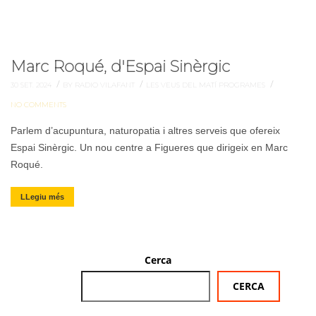
Marc Roqué, d'Espai Sinèrgic
/
/
/
30 SET. 2024
BY RADIO VILAFANT
LES VEUS DEL MATÍ
PROGRAMES
NO COMMENTS
Parlem d’acupuntura, naturopatia i altres serveis que ofereix
Espai Sinèrgic. Un nou centre a Figueres que dirigeix en Marc
Roqué.
LLegiu més
Cerca
CERCA