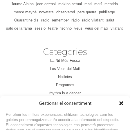
Jaume Alsina
joan ortensi
makina actual
mati
matí
mentida
mercè mayné
novetats
observatori
pere guerra
pubillatge
Quarantine djs
radio
remember
ràdio
ràdio vilafant
salut
saló de la fama
sessió
teatre
techno
veus
veus del matí
vilafant
Categories
La Nit Més Fosca
Les Veus del Matí
Notícies
Programes
rhythm is a dancer
Sense categoria
Gestionar el consentiment
Tertúlia
Per oferir les millors experiències, utilitzem tecnologies com les
galetes per emmagatzemar i/o accedir a la informació del dispositiu.
El consentiment d'aquestes tecnologies ens permetrà processar