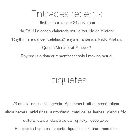
Entrades recents
Rhythm is a dancer 24 aniversari
No CAL! La cançó elaborada per La Veu lila de Vilafant
‘Rhythm is a dancer’ celebra 24 anys en antena a Ràdio Vilafant
Qui era Montserrat Minobis?
Rhythm is a dancer remember,sessio i makina actual
Etiquetes
73 muzik
actualitat
agenda
Ajuntament
alt empordà
alícia
alícia herrera
aniol ribas
astronòmic
cami de les herbes
ciència friki
cultura
dance
dance actual
dj fleky
escolàpies
Escolàpies Figueres
esports
figueres
friki time
hardcore