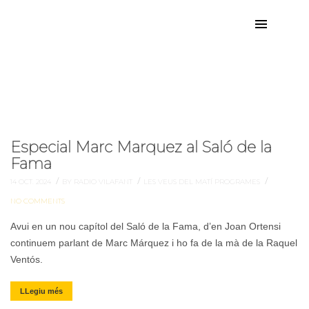
marc
Etiqueta:
Especial Marc Marquez al Saló de la
Fama
/
/
/
14 OCT. 2024
BY RADIO VILAFANT
LES VEUS DEL MATÍ
PROGRAMES
NO COMMENTS
Avui en un nou capítol del Saló de la Fama, d’en Joan Ortensi
continuem parlant de Marc Márquez i ho fa de la mà de la Raquel
Ventós.
LLegiu més