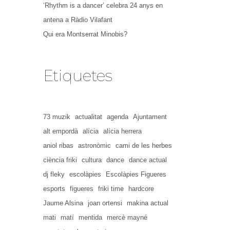
‘Rhythm is a dancer’ celebra 24 anys en
antena a Ràdio Vilafant
Qui era Montserrat Minobis?
Etiquetes
73 muzik
actualitat
agenda
Ajuntament
alt empordà
alícia
alícia herrera
aniol ribas
astronòmic
cami de les herbes
ciència friki
cultura
dance
dance actual
dj fleky
escolàpies
Escolàpies Figueres
esports
figueres
friki time
hardcore
Jaume Alsina
joan ortensi
makina actual
mati
matí
mentida
mercè mayné