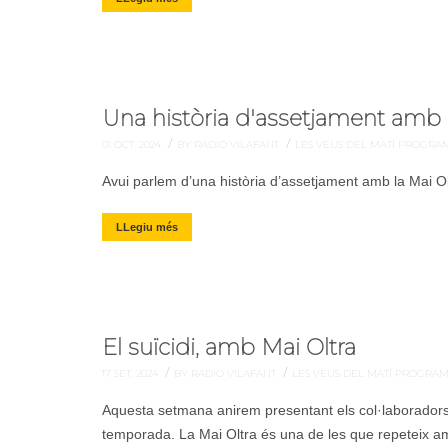
Una història d'assetjament amb 
/
/
01 OCT. 2024
BY RADIO VILAFANT
LES VEUS DEL MATÍ
PROGRA
Avui parlem d’una història d’assetjament amb la Mai Ol
LLegiu més
El suïcidi, amb Mai Oltra
/
/
17 SET. 2024
BY RADIO VILAFANT
LES VEUS DEL MATÍ
PROGRA
Aquesta setmana anirem presentant els col·laborado
temporada. La Mai Oltra és una de les que repeteix am