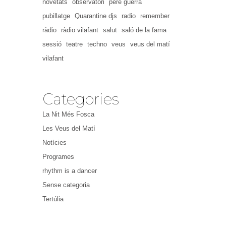
novetats
observatori
pere guerra
pubillatge
Quarantine djs
radio
remember
ràdio
ràdio vilafant
salut
saló de la fama
sessió
teatre
techno
veus
veus del matí
vilafant
Categories
La Nit Més Fosca
Les Veus del Matí
Notícies
Programes
rhythm is a dancer
Sense categoria
Tertúlia