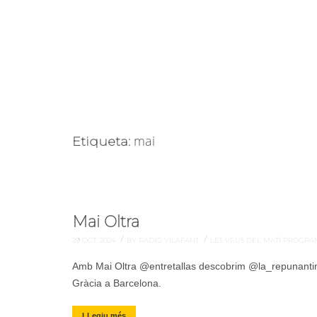
mai
Etiqueta:
Mai Oltra
/
/
29 OCT. 2024
BY RADIO VILAFANT
LES VEUS DEL MATÍ
PROGRA
Amb Mai Oltra @entretallas descobrim @la_repunantinha
Gràcia a Barcelona.
LLegiu més