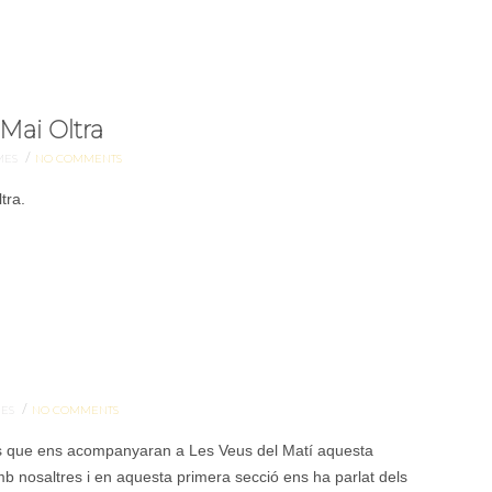
Mai Oltra
/
MES
NO COMMENTS
tra.
/
MES
NO COMMENTS
rs que ens acompanyaran a Les Veus del Matí aquesta
b nosaltres i en aquesta primera secció ens ha parlat dels