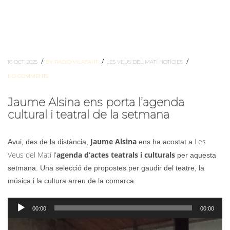
/
/
/
16 OCT. 2025
BY RADIO VILAFANT
LES VEUS DEL MATÍ
NOTÍCIES
NO COMMENTS
Jaume Alsina ens porta l’agenda
cultural i teatral de la setmana
Jaume Alsina
Les
Avui, des de la distància,
ens ha acostat a
Veus del Matí
agenda d’actes teatrals i culturals
l’
per aquesta
setmana. Una selecció de propostes per gaudir del teatre, la
música i la cultura arreu de la comarca.
Reproductor
00:00
00:00
d'àudio