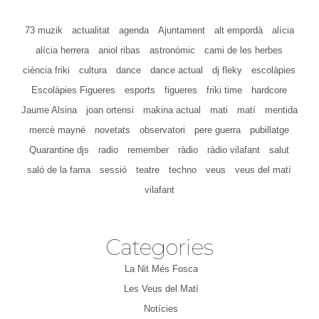
73 muzik
actualitat
agenda
Ajuntament
alt empordà
alícia
alícia herrera
aniol ribas
astronòmic
cami de les herbes
ciència friki
cultura
dance
dance actual
dj fleky
escolàpies
Escolàpies Figueres
esports
figueres
friki time
hardcore
Jaume Alsina
joan ortensi
makina actual
mati
matí
mentida
mercè mayné
novetats
observatori
pere guerra
pubillatge
Quarantine djs
radio
remember
ràdio
ràdio vilafant
salut
saló de la fama
sessió
teatre
techno
veus
veus del matí
vilafant
Categories
La Nit Més Fosca
Les Veus del Matí
Notícies