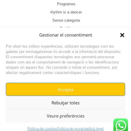
Programes
rhythm is a dancer
Sense categoria
Tertúlia
Gestionar el consentiment
Per oferir les millors experiències, utilitzem tecnologies com les
galetes per emmagatzemar i/o accedir a la informació del dispositiu.
El consentiment d'aquestes tecnologies ens permetrà processar
dades com ara el comportament de navegació o les identificacions
NOTÍCIA ANTERIOR
úniques en aquest lloc. No consentir o retirar el consentiment, pot
afectar negativament certes característiques i funcions.
NOTÍCIA SEGÜENT
Accepta
© RADIO VILAFANT 2024
|
|
Rebutjar totes
POLÍTICA DE COOKIES
AVÍS LEGAL
POLÍTICA DE PRIVACITAT
Veure preferències
Política de cookies
Política de privacitat
Avís legal
GO TOP