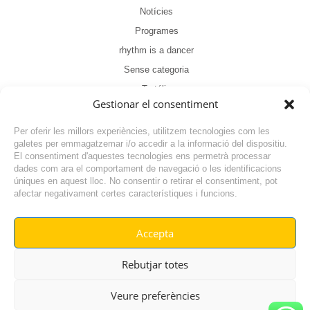
Notícies
Programes
rhythm is a dancer
Sense categoria
Tertúlia
Gestionar el consentiment
Per oferir les millors experiències, utilitzem tecnologies com les
galetes per emmagatzemar i/o accedir a la informació del dispositiu.
El consentiment d'aquestes tecnologies ens permetrà processar
dades com ara el comportament de navegació o les identificacions
NOTÍCIA ANTERIOR
úniques en aquest lloc. No consentir o retirar el consentiment, pot
afectar negativament certes característiques i funcions.
NOTÍCIA SEGÜENT
Accepta
© RADIO VILAFANT 2024
|
|
Rebutjar totes
POLÍTICA DE COOKIES
AVÍS LEGAL
POLÍTICA DE PRIVACITAT
Veure preferències