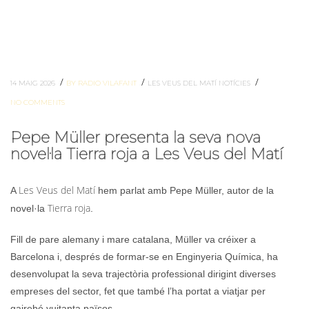
/
/
/
14 MAIG 2026
BY RADIO VILAFANT
LES VEUS DEL MATÍ
NOTÍCIES
NO COMMENTS
Pepe Müller presenta la seva nova
novel·la Tierra roja a Les Veus del Matí
Les Veus del Matí
A
hem parlat amb Pepe Müller, autor de la
Tierra roja
novel·la
.
Fill de pare alemany i mare catalana, Müller va créixer a
Barcelona i, després de formar-se en Enginyeria Química, ha
desenvolupat la seva trajectòria professional dirigint diverses
empreses del sector, fet que també l’ha portat a viatjar per
gairebé vuitanta països.