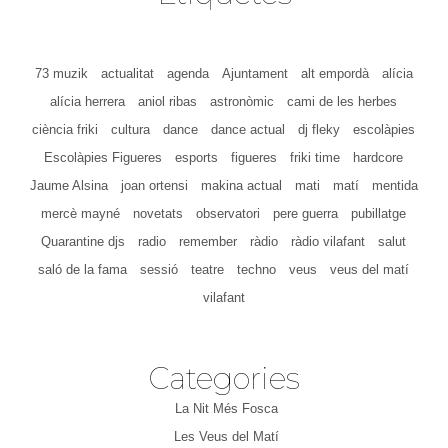
73 muzik
actualitat
agenda
Ajuntament
alt empordà
alícia
alícia herrera
aniol ribas
astronòmic
cami de les herbes
ciència friki
cultura
dance
dance actual
dj fleky
escolàpies
Escolàpies Figueres
esports
figueres
friki time
hardcore
Jaume Alsina
joan ortensi
makina actual
mati
matí
mentida
mercè mayné
novetats
observatori
pere guerra
pubillatge
Quarantine djs
radio
remember
ràdio
ràdio vilafant
salut
saló de la fama
sessió
teatre
techno
veus
veus del matí
vilafant
Categories
La Nit Més Fosca
Les Veus del Matí