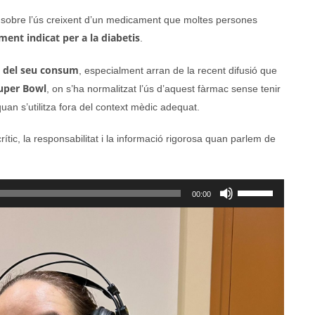
a sobre l’ús creixent d’un medicament que moltes persones
ment indicat per a la diabetis
.
ó del seu consum
, especialment arran de la recent difusió que
uper Bowl
, on s’ha normalitzat l’ús d’aquest fàrmac sense tenir
uan s’utilitza fora del context mèdic adequat.
ic, la responsabilitat i la informació rigorosa quan parlem de
Feu
00:00
servir
les
tecles
de
fletxa
cap
amunt/cap
avall