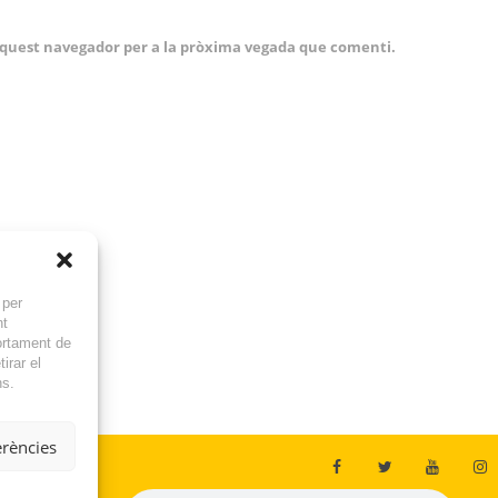
 aquest navegador per a la pròxima vegada que comenti.
 per
nt
ortament de
irar el
ns.
erències