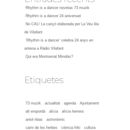
Rhythm is a dancer novetas 73 muzik
Rhythm is a dancer 24 aniversari
No CAL! La cançó elaborada per La Veu lila
de Vilafant
‘Rhythm is a dancer’ celebra 24 anys en
antena a Ràdio Vilafant
Qui era Montserrat Minobis?
Etiquetes
73 muzik
actualitat
agenda
Ajuntament
alt empordà
alícia
alícia herrera
aniol ribas
astronòmic
cami de les herbes
ciència friki
cultura