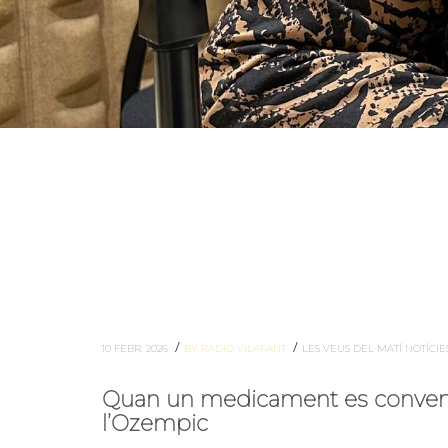
/
/
10 FEBR. 2026
BY RADIO VILAFANT
LES VEUS DEL MATÍ
NOTÍCIE
Quan un medicament es convertei
l’Ozempic