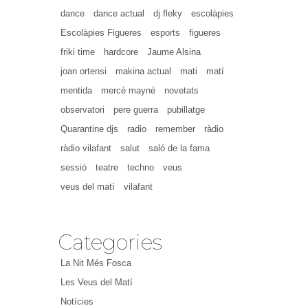
dance
dance actual
dj fleky
escolàpies
Escolàpies Figueres
esports
figueres
friki time
hardcore
Jaume Alsina
joan ortensi
makina actual
mati
matí
mentida
mercè mayné
novetats
observatori
pere guerra
pubillatge
Quarantine djs
radio
remember
ràdio
ràdio vilafant
salut
saló de la fama
sessió
teatre
techno
veus
veus del matí
vilafant
Categories
La Nit Més Fosca
Les Veus del Matí
Notícies