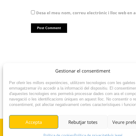
Desa el meu nom, correu electrònic i lloc web en
Gestionar el consentiment
Per oferir les millors experiències, utilitzem tecnologies com les galetes
emmagatzemar i/o accedir a la informació del dispositiu. El consentime
d'aquestes tecnologies ens permetrà processar dades com ara el comp
navegació o les identificacions úniques en aquest lloc. No consentir o ret
consentiment, pot afectar negativament certes característiques i funcio
NOTÍCIA ANTERIOR
Accepta
Rebutjar totes
Veure pref
© RADIO VILAFANT 2024
Política de cookies
Política de privacitat
Avís legal