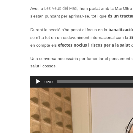
Les Veus del Matí
Avui, a
, hem parlat amb la Mai Oltr
és un tracta
s’estan punxant per aprimar-se, tot i que
banalitzaci
Durant la secció s’ha posat el focus en la
S
se n’ha fet en un esdeveniment internacional com la
efectes nocius i riscos per a la salut
en compte els
q
Una conversa necessària per fomentar el pensament crít
salut i cossos.
Reproductor
00:00
d'àudio