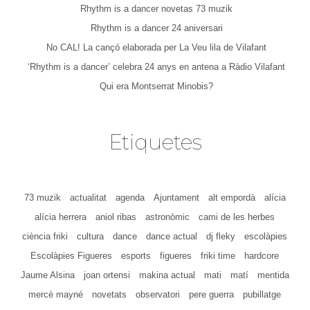
Rhythm is a dancer novetas 73 muzik
Rhythm is a dancer 24 aniversari
No CAL! La cançó elaborada per La Veu lila de Vilafant
‘Rhythm is a dancer’ celebra 24 anys en antena a Ràdio Vilafant
Qui era Montserrat Minobis?
Etiquetes
73 muzik
actualitat
agenda
Ajuntament
alt empordà
alícia
alícia herrera
aniol ribas
astronòmic
cami de les herbes
ciència friki
cultura
dance
dance actual
dj fleky
escolàpies
Escolàpies Figueres
esports
figueres
friki time
hardcore
Jaume Alsina
joan ortensi
makina actual
mati
matí
mentida
mercè mayné
novetats
observatori
pere guerra
pubillatge