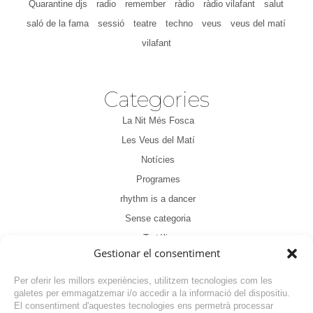
Quarantine djs
radio
remember
ràdio
ràdio vilafant
salut
saló de la fama
sessió
teatre
techno
veus
veus del matí
vilafant
Categories
La Nit Més Fosca
Les Veus del Matí
Notícies
Programes
rhythm is a dancer
Sense categoria
Tertúlia
Gestionar el consentiment
Per oferir les millors experiències, utilitzem tecnologies com les
galetes per emmagatzemar i/o accedir a la informació del dispositiu.
El consentiment d'aquestes tecnologies ens permetrà processar