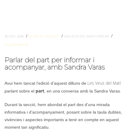
/
/
/
26 GEN. 2026
BY RADIO VILAFANT
LES VEUS DEL MATÍ
NOTÍCIES
NO COMMENTS
Parlar del part per informar i
acompanyar, amb Sandra Varas
Les Veus del Matí
Avui hem tancat l’edició d’aquest dilluns de
part
parlant sobre el
, en una conversa amb la Sandra Varas.
Durant la secció, hem abordat el part des d’una mirada
informativa i d’acompanyament, posant sobre la taula dubtes,
vivències i aspectes importants a tenir en compte en aquest
moment tan significatiu.