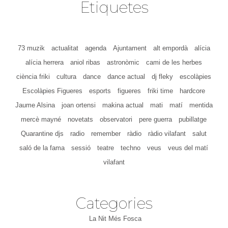
Etiquetes
73 muzik
actualitat
agenda
Ajuntament
alt empordà
alícia
alícia herrera
aniol ribas
astronòmic
cami de les herbes
ciència friki
cultura
dance
dance actual
dj fleky
escolàpies
Escolàpies Figueres
esports
figueres
friki time
hardcore
Jaume Alsina
joan ortensi
makina actual
mati
matí
mentida
mercè mayné
novetats
observatori
pere guerra
pubillatge
Quarantine djs
radio
remember
ràdio
ràdio vilafant
salut
saló de la fama
sessió
teatre
techno
veus
veus del matí
vilafant
Categories
La Nit Més Fosca