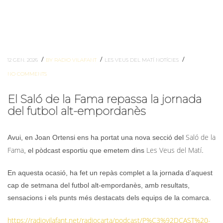
/
/
/
12 GEN. 2026
BY RADIO VILAFANT
LES VEUS DEL MATÍ
NOTÍCIES
NO COMMENTS
El Saló de la Fama repassa la jornada
del futbol alt-empordanès
Saló de la
Avui, en Joan Ortensi ens ha portat una nova secció del
Fama
Les Veus del Matí
, el pòdcast esportiu que emetem dins
.
En aquesta ocasió, ha fet un repàs complet a la jornada d’aquest
cap de setmana del futbol alt-empordanès, amb resultats,
sensacions i els punts més destacats dels equips de la comarca.
https://radiovilafant.net/radiocarta/podcast/P%C3%92DCAST%20-