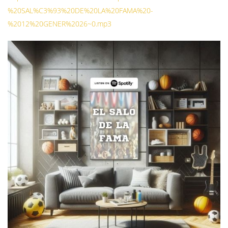
%20SAL%C3%93%20DE%20LA%20FAMA%20-
%2012%20GENER%2026~0.mp3