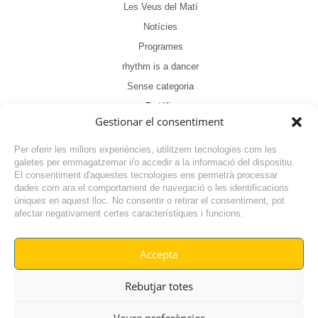
Les Veus del Matí
Notícies
Programes
rhythm is a dancer
Sense categoria
Tertúlia
Gestionar el consentiment
Per oferir les millors experiències, utilitzem tecnologies com les
galetes per emmagatzemar i/o accedir a la informació del dispositiu.
El consentiment d'aquestes tecnologies ens permetrà processar
dades com ara el comportament de navegació o les identificacions
NOTÍCIA ANTERIOR
úniques en aquest lloc. No consentir o retirar el consentiment, pot
afectar negativament certes característiques i funcions.
NOTÍCIA SEGÜENT
Accepta
© RADIO VILAFANT 2024
|
|
Rebutjar totes
POLÍTICA DE COOKIES
AVÍS LEGAL
POLÍTICA DE PRIVACITAT
Veure preferències