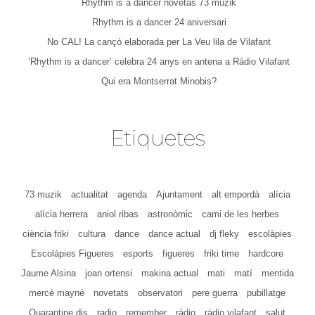
Rhythm is a dancer novetas 73 muzik
Rhythm is a dancer 24 aniversari
No CAL! La cançó elaborada per La Veu lila de Vilafant
‘Rhythm is a dancer’ celebra 24 anys en antena a Ràdio Vilafant
Qui era Montserrat Minobis?
Etiquetes
73 muzik
actualitat
agenda
Ajuntament
alt empordà
alícia
alícia herrera
aniol ribas
astronòmic
cami de les herbes
ciència friki
cultura
dance
dance actual
dj fleky
escolàpies
Escolàpies Figueres
esports
figueres
friki time
hardcore
Jaume Alsina
joan ortensi
makina actual
mati
matí
mentida
mercè mayné
novetats
observatori
pere guerra
pubillatge
Quarantine djs
radio
remember
ràdio
ràdio vilafant
salut