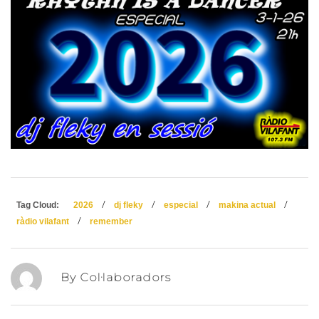
/
/
/
/
Tag Cloud:
2026
dj fleky
especial
makina actual
/
ràdio vilafant
remember
By Col·laboradors