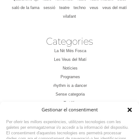
saló de la fama
sessió
teatre
techno
veus
veus del matí
vilafant
Categories
La Nit Més Fosca
Les Veus del Matí
Notícies
Programes
rhythm is a dancer
Sense categoria
Tertúlia
Gestionar el consentiment
Per oferir les millors experiències, utilitzem tecnologies com les
galetes per emmagatzemar i/o accedir a la informació del dispositiu.
El consentiment d'aquestes tecnologies ens permetrà processar
dades com ara el comportament de navegació o les identificacions