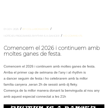
/
/
01 GEN. 2026
BY COL·LABORADORS
/
NOTÍCIES
PROGRAMES
RHYTHM IS A DANCER
NO COMMENTS
Comencem el 2026 i continuem amb
moltes ganes de festa.
Comencem el 2026 i continuem amb moltes ganes de festa.
Arriba el primer cap de setmana de l’any i al rhythm is
a dancer seguim de festa i ho celebrarem amb la millor
família canyera ,seran 2h de sessió amb dj fleky.
Comença de la millor manera donant la benvinguda al nou any
amb aquest especial connectat a les 21h