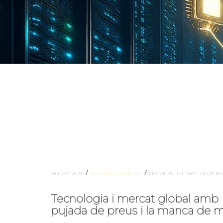
/
/
28 NOV. 2025
BY RADIO VILAFANT
LES VEUS DEL MATÍ
NOTÍCIE
Tecnologia i mercat global amb R
pujada de preus i la manca de 