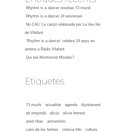
Rhythm is a dancer novetas 73 muzik
Rhythm is a dancer 24 aniversari
No CAL! La cançó elaborada per La Veu lila
de Vilafant
‘Rhythm is a dancer’ celebra 24 anys en
antena a Ràdio Vilafant
Qui era Montserrat Minobis?
Etiquetes
73 muzik
actualitat
agenda
Ajuntament
alt empordà
alícia
alícia herrera
aniol ribas
astronòmic
cami de les herbes
ciència friki
cultura