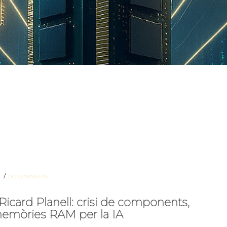
/
S
NO COMMENTS
icard Planell: crisi de components,
memòries RAM per la IA