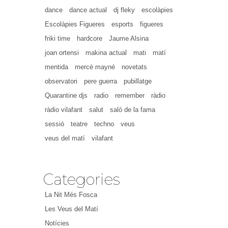
dance
dance actual
dj fleky
escolàpies
Escolàpies Figueres
esports
figueres
friki time
hardcore
Jaume Alsina
joan ortensi
makina actual
mati
matí
mentida
mercè mayné
novetats
observatori
pere guerra
pubillatge
Quarantine djs
radio
remember
ràdio
ràdio vilafant
salut
saló de la fama
sessió
teatre
techno
veus
veus del matí
vilafant
Categories
La Nit Més Fosca
Les Veus del Matí
Notícies