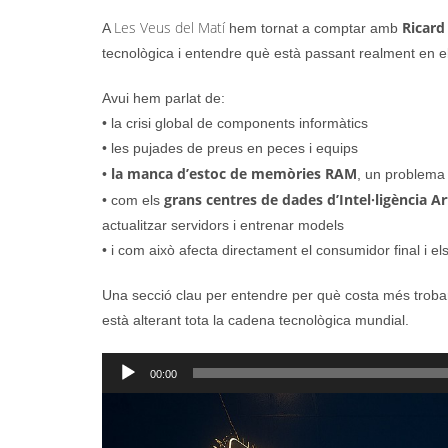
Les Veus del Matí
Ricard
A
hem tornat a comptar amb
tecnològica i entendre què està passant realment en el
Avui hem parlat de:
• la crisi global de components informàtics
• les pujades de preus en peces i equips
la manca d’estoc de memòries RAM
•
, un problema
grans centres de dades d’Intel·ligència Art
• com els
actualitzar servidors i entrenar models
• i com això afecta directament el consumidor final i el
Una secció clau per entendre per què costa més trob
està alterant tota la cadena tecnològica mundial.
Reproductor
00:00
d'àudio