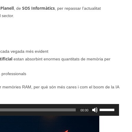
 Planell
SOS Informàtics
, de
, per repassar l’actualitat
 sector.
 cada vegada més evident
ificial
estan absorbint enormes quantitats de memòria per
s professionals
ar memòries RAM, per què són més cares i com el boom de la IA
Feu
00:00
servir
les
tecles
de