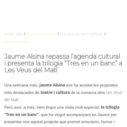
/
/
/
27 NOV. 2025
BY RADIO VILAFANT
LES VEUS DEL MATÍ
NOTÍCIES
NO COMMENTS
Jaume Alsina repassa l’agenda cultural
i presenta la trilogia “Tres en un banc” a
Les Veus del Matí
Jaume Alsina
Una setmana més,
ens ha acostat les propostes
teatre i cultura
Les Veus
més destacades de
de la comarca dins
del Matí
.
la trilogia
Però avui, a més, hem tingut una visita molt especial:
“Tres en un banc”
, que ha vingut acompanyant en Jaume per
presentar-nos aquest projecte que promet emocions, humor i