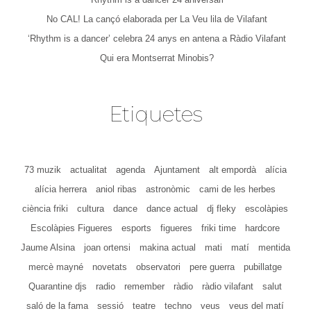
No CAL! La cançó elaborada per La Veu lila de Vilafant
‘Rhythm is a dancer’ celebra 24 anys en antena a Ràdio Vilafant
Qui era Montserrat Minobis?
Etiquetes
73 muzik
actualitat
agenda
Ajuntament
alt empordà
alícia
alícia herrera
aniol ribas
astronòmic
cami de les herbes
ciència friki
cultura
dance
dance actual
dj fleky
escolàpies
Escolàpies Figueres
esports
figueres
friki time
hardcore
Jaume Alsina
joan ortensi
makina actual
mati
matí
mentida
mercè mayné
novetats
observatori
pere guerra
pubillatge
Quarantine djs
radio
remember
ràdio
ràdio vilafant
salut
saló de la fama
sessió
teatre
techno
veus
veus del matí