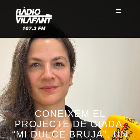
CONEIXEM EL
PROJECTE DE GIADA,
“MI DULCE BRUJA”, UN