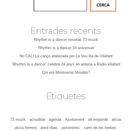
CERCA
Entrades recents
Rhythm is a dancer novetas 73 muzik
Rhythm is a dancer 24 aniversari
No CAL! La cançó elaborada per La Veu lila de Vilafant
‘Rhythm is a dancer’ celebra 24 anys en antena a Ràdio Vilafant
Qui era Montserrat Minobis?
Etiquetes
73 muzik
actualitat
agenda
Ajuntament
alt empordà
alícia
alícia herrera
aniol ribas
astronòmic
cami de les herbes