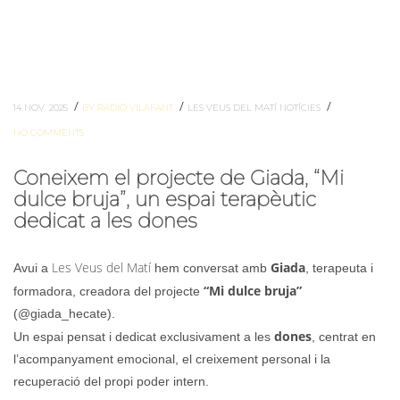
/
/
/
14 NOV. 2025
BY RADIO VILAFANT
LES VEUS DEL MATÍ
NOTÍCIES
NO COMMENTS
Coneixem el projecte de Giada, “Mi
dulce bruja”, un espai terapèutic
dedicat a les dones
Les Veus del Matí
Giada
Avui a
hem conversat amb
, terapeuta i
“Mi dulce bruja”
formadora, creadora del projecte
(@giada_hecate).
dones
Un espai pensat i dedicat exclusivament a les
, centrat en
l’acompanyament emocional, el creixement personal i la
recuperació del propi poder intern.