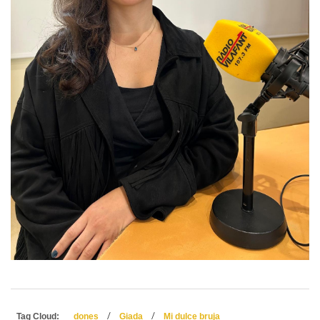
/
/
Tag Cloud:
dones
Giada
Mi dulce bruja