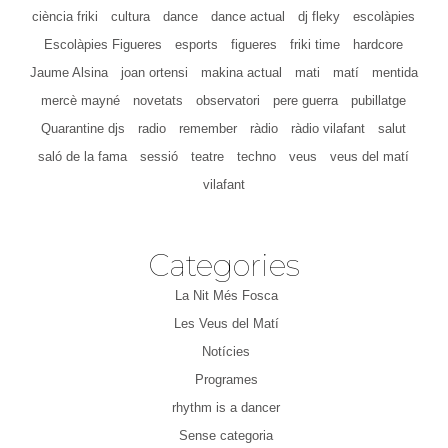
ciència friki
cultura
dance
dance actual
dj fleky
escolàpies
Escolàpies Figueres
esports
figueres
friki time
hardcore
Jaume Alsina
joan ortensi
makina actual
mati
matí
mentida
mercè mayné
novetats
observatori
pere guerra
pubillatge
Quarantine djs
radio
remember
ràdio
ràdio vilafant
salut
saló de la fama
sessió
teatre
techno
veus
veus del matí
vilafant
Categories
La Nit Més Fosca
Les Veus del Matí
Notícies
Programes
rhythm is a dancer
Sense categoria