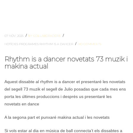
/
/
07 NOV. 2025
BY COL·LABORADORS
/
NOTÍCIES
PROGRAMES
RHYTHM IS A DANCER
NO COMMENTS
Rhythm is a dancer novetats 73 muzik i
makina actual
Aquest dissabte al rhythm is a dancer et presentaré les novetats
del segell 73 muzik el segell de Julio posadas que cada mes ens
porta les últimes produccions i després us presentaré les
novetats en dance
A la segona part et punxaré makina actual i les novetats
Si vols estar al dia en música de ball connecta’t els dissabtes a