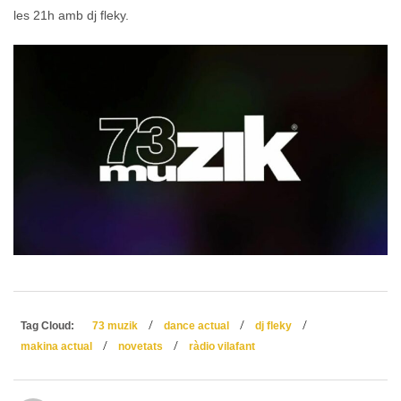
les 21h amb dj fleky.
/
/
/
Tag Cloud:
73 muzik
dance actual
dj fleky
/
/
makina actual
novetats
ràdio vilafant