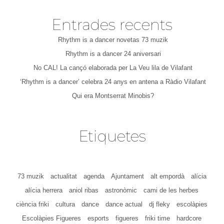
Entrades recents
Rhythm is a dancer novetas 73 muzik
Rhythm is a dancer 24 aniversari
No CAL! La cançó elaborada per La Veu lila de Vilafant
‘Rhythm is a dancer’ celebra 24 anys en antena a Ràdio Vilafant
Qui era Montserrat Minobis?
Etiquetes
73 muzik
actualitat
agenda
Ajuntament
alt empordà
alícia
alícia herrera
aniol ribas
astronòmic
cami de les herbes
ciència friki
cultura
dance
dance actual
dj fleky
escolàpies
Escolàpies Figueres
esports
figueres
friki time
hardcore