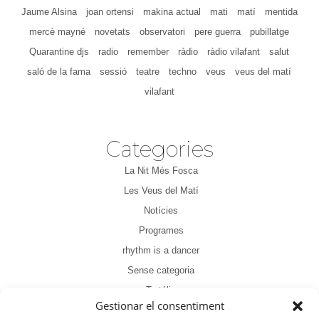
Jaume Alsina
joan ortensi
makina actual
mati
matí
mentida
mercè mayné
novetats
observatori
pere guerra
pubillatge
Quarantine djs
radio
remember
ràdio
ràdio vilafant
salut
saló de la fama
sessió
teatre
techno
veus
veus del matí
vilafant
Categories
La Nit Més Fosca
Les Veus del Matí
Notícies
Programes
rhythm is a dancer
Sense categoria
Tertúlia
Gestionar el consentiment