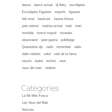
dance
dance actual
dj fleky
escolàpies
Escolàpies Figueres
esports
figueres
friki time
hardcore
Jaume Alsina
joan ortensi
makina actual
mati
matí
mentida
mercè mayné
novetats
observatori
pere guerra
pubillatge
Quarantine djs
radio
remember
ràdio
ràdio vilafant
salut
saló de la fama
sessió
teatre
techno
veus
veus del matí
vilafant
Categories
La Nit Més Fosca
Les Veus del Matí
Notícies