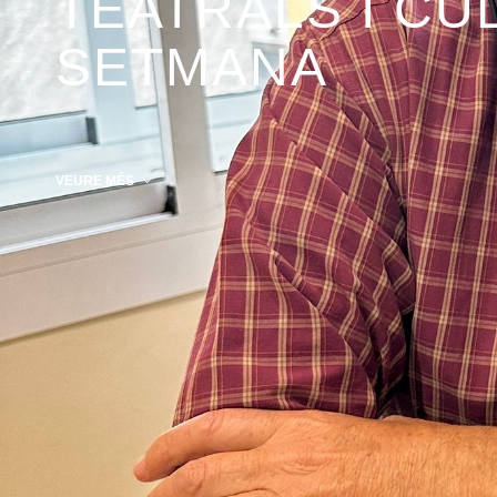
TEATRALS I CU
SETMANA
VEURE MÉS