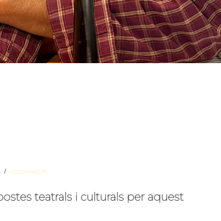
/
S
NO COMMENTS
stes teatrals i culturals per aquest