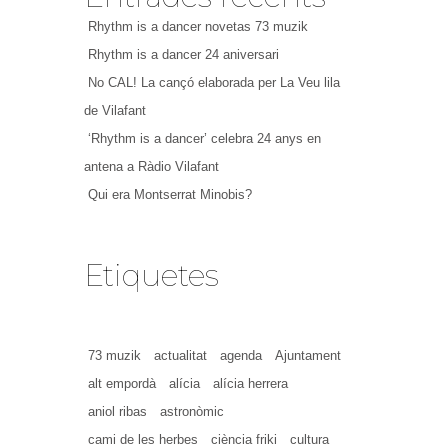
Rhythm is a dancer novetas 73 muzik
Rhythm is a dancer 24 aniversari
No CAL! La cançó elaborada per La Veu lila
de Vilafant
‘Rhythm is a dancer’ celebra 24 anys en
antena a Ràdio Vilafant
Qui era Montserrat Minobis?
Etiquetes
73 muzik
actualitat
agenda
Ajuntament
alt empordà
alícia
alícia herrera
aniol ribas
astronòmic
cami de les herbes
ciència friki
cultura