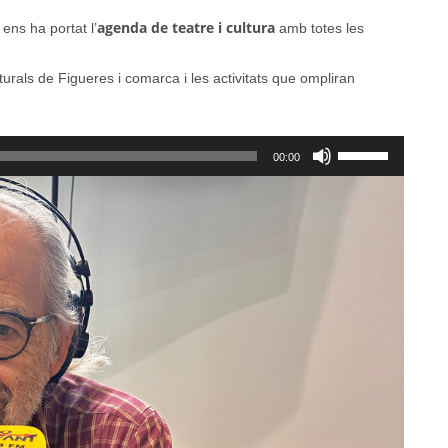
agenda de teatre i cultura
ens ha portat l’
amb totes les
rals de Figueres i comarca i les activitats que ompliran
Feu
00:00
servir
les
tecles
de
fletxa
cap
amunt/cap
avall
per
a
incrementar
o
disminuir
el