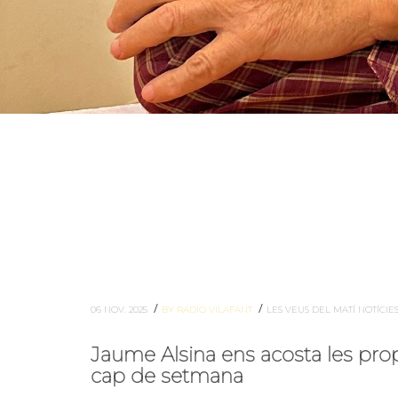
/
/
06 NOV. 2025
BY RADIO VILAFANT
LES VEUS DEL MATÍ
NOTÍCIE
Jaume Alsina ens acosta les propo
cap de setmana