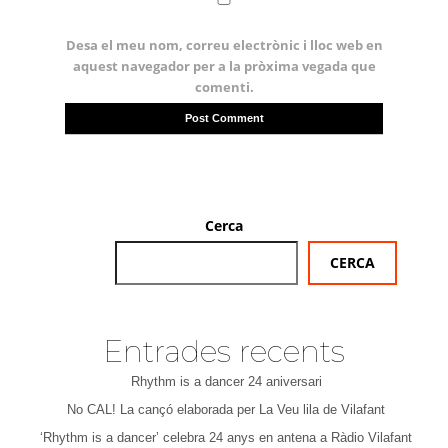
Desa el meu nom, correu electrònic i lloc web en
aquest navegador per a la pròxima vegada que
comenti.
Cerca
CERCA
Entrades recents
Rhythm is a dancer 24 aniversari
No CAL! La cançó elaborada per La Veu lila de Vilafant
‘Rhythm is a dancer’ celebra 24 anys en antena a Ràdio Vilafant