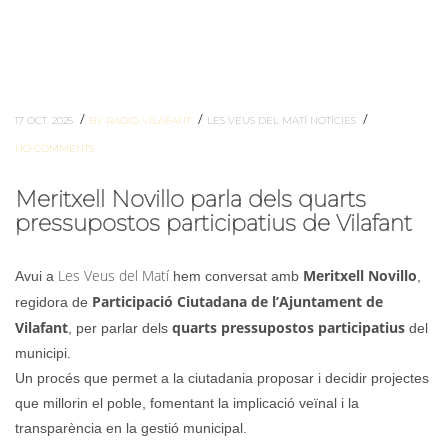
/
/
/
17 OCT. 2025
BY RADIO VILAFANT
LES VEUS DEL MATÍ
NOTÍCIES
NO COMMENTS
Meritxell Novillo parla dels quarts
pressupostos participatius de Vilafant
Les Veus del Matí
Meritxell Novillo
Avui a
hem conversat amb
,
Participació Ciutadana de l’Ajuntament de
regidora de
Vilafant
quarts pressupostos participatius
, per parlar dels
del
municipi.
Un procés que permet a la ciutadania proposar i decidir projectes
que millorin el poble, fomentant la implicació veïnal i la
transparència en la gestió municipal.