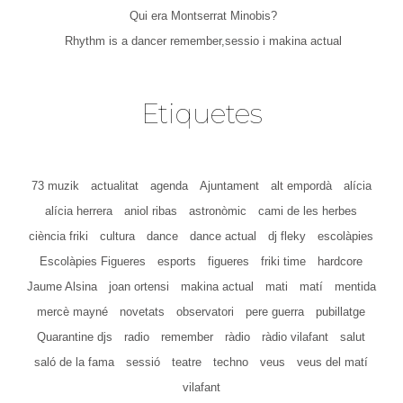
Qui era Montserrat Minobis?
Rhythm is a dancer remember,sessio i makina actual
Etiquetes
73 muzik
actualitat
agenda
Ajuntament
alt empordà
alícia
alícia herrera
aniol ribas
astronòmic
cami de les herbes
ciència friki
cultura
dance
dance actual
dj fleky
escolàpies
Escolàpies Figueres
esports
figueres
friki time
hardcore
Jaume Alsina
joan ortensi
makina actual
mati
matí
mentida
mercè mayné
novetats
observatori
pere guerra
pubillatge
Quarantine djs
radio
remember
ràdio
ràdio vilafant
salut
saló de la fama
sessió
teatre
techno
veus
veus del matí
vilafant