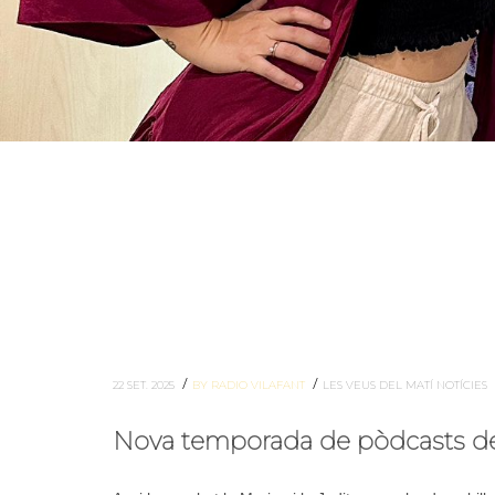
/
/
22 SET. 2025
BY RADIO VILAFANT
LES VEUS DEL MATÍ
NOTÍCIES
Nova temporada de pòdcasts de p