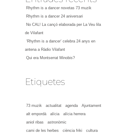
Rhythm is a dancer novetas 73 muzik
Rhythm is a dancer 24 aniversari
No CAL! La cançó elaborada per La Veu lila
de Vilafant
‘Rhythm is a dancer’ celebra 24 anys en
antena a Ràdio Vilafant
Qui era Montserrat Minobis?
Etiquetes
73 muzik
actualitat
agenda
Ajuntament
alt empordà
alícia
alícia herrera
aniol ribas
astronòmic
cami de les herbes
ciència friki
cultura