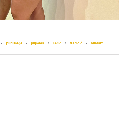
/
/
/
/
/
pubillatge
pujades
ràdio
tradició
vilafant