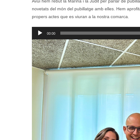
Avui hem rebut la Marina i la Judit per parlar de pubill
novetats del món del pubillatge amb elles. Hem aprofi
propers actes que es viuran a la nostra comarca.
Reproductor
00:00
d'àudio