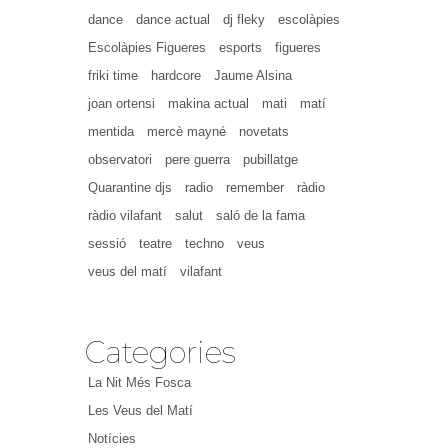
dance
dance actual
dj fleky
escolàpies
Escolàpies Figueres
esports
figueres
friki time
hardcore
Jaume Alsina
joan ortensi
makina actual
mati
matí
mentida
mercè mayné
novetats
observatori
pere guerra
pubillatge
Quarantine djs
radio
remember
ràdio
ràdio vilafant
salut
saló de la fama
sessió
teatre
techno
veus
veus del matí
vilafant
Categories
La Nit Més Fosca
Les Veus del Matí
Notícies