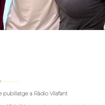
/
NO COMMENTS
ubillatge a Ràdio Vilafant