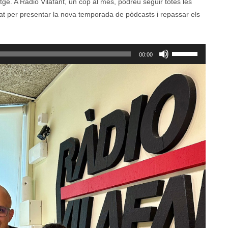
atge. A Ràdio Vilafant, un cop al mes, podreu seguir totes les
tat per presentar la nova temporada de pòdcasts i repassar els
Feu
00:00
servir
les
tecles
de
fletxa
cap
amunt/cap
avall
per
a
incrementar
o
disminuir
el
volum.