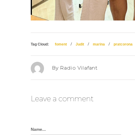
/
/
/
Tag Cloud:
foment
Judit
marina
pratcorona
By Radio Vilafant
Leave a comment