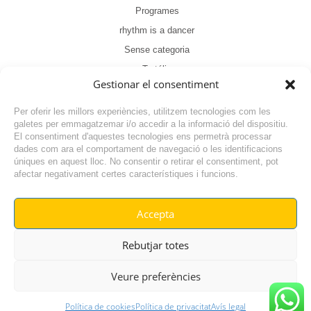
Programes
rhythm is a dancer
Sense categoria
Tertúlia
Gestionar el consentiment
Per oferir les millors experiències, utilitzem tecnologies com les
galetes per emmagatzemar i/o accedir a la informació del dispositiu.
El consentiment d'aquestes tecnologies ens permetrà processar
dades com ara el comportament de navegació o les identificacions
NOTÍCIA ANTERIOR
úniques en aquest lloc. No consentir o retirar el consentiment, pot
afectar negativament certes característiques i funcions.
NOTÍCIA SEGÜENT
Accepta
© RADIO VILAFANT 2024
|
|
Rebutjar totes
POLÍTICA DE COOKIES
AVÍS LEGAL
POLÍTICA DE PRIVACITAT
Veure preferències
Política de cookies
Política de privacitat
Avís legal
GO TOP