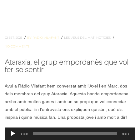
/
/
/
22 SET. 2025
BY RADIO VILAFANT
LES VEUS DEL MATÍ
NOTÍCIES
NO COMMENTS
Ataraxia, el grup empordanès que vol
fer-se sentir
Avui a Ràdio Vilafant hem conversat amb l’Axel i en Marc, dos
dels membres del grup Ataraxia. Aquesta banda empordanesa
arriba amb moltes ganes i amb un so propi que vol connectar
amb el públic. En l’entrevista ens expliquen qui són, què els
inspira i quina música fan. Una proposta jove i amb molt a dir!
Reproductor
00:00
00:00
d'àudio