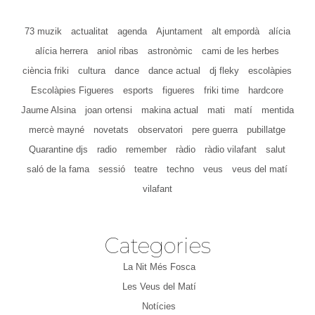
73 muzik
actualitat
agenda
Ajuntament
alt empordà
alícia
alícia herrera
aniol ribas
astronòmic
cami de les herbes
ciència friki
cultura
dance
dance actual
dj fleky
escolàpies
Escolàpies Figueres
esports
figueres
friki time
hardcore
Jaume Alsina
joan ortensi
makina actual
mati
matí
mentida
mercè mayné
novetats
observatori
pere guerra
pubillatge
Quarantine djs
radio
remember
ràdio
ràdio vilafant
salut
saló de la fama
sessió
teatre
techno
veus
veus del matí
vilafant
Categories
La Nit Més Fosca
Les Veus del Matí
Notícies