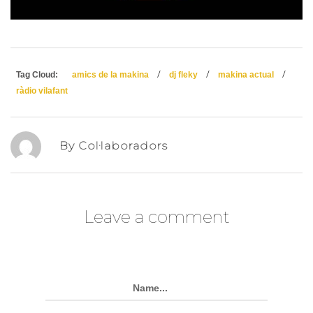
/
/
/
Tag Cloud:
amics de la makina
dj fleky
makina actual
ràdio vilafant
By Col·laboradors
Leave a comment