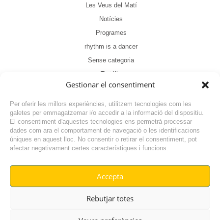
Les Veus del Matí
Notícies
Programes
rhythm is a dancer
Sense categoria
Tertúlia
Gestionar el consentiment
Per oferir les millors experiències, utilitzem tecnologies com les
galetes per emmagatzemar i/o accedir a la informació del dispositiu.
El consentiment d'aquestes tecnologies ens permetrà processar
dades com ara el comportament de navegació o les identificacions
NOTÍCIA ANTERIOR
úniques en aquest lloc. No consentir o retirar el consentiment, pot
afectar negativament certes característiques i funcions.
NOTÍCIA SEGÜENT
Accepta
© RADIO VILAFANT 2024
|
|
Rebutjar totes
POLÍTICA DE COOKIES
AVÍS LEGAL
POLÍTICA DE PRIVACITAT