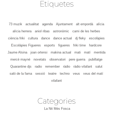
Etiquetes
73 muzik
actualitat
agenda
Ajuntament
alt empordà
alícia
alícia herrera
aniol ribas
astronòmic
cami de les herbes
ciència friki
cultura
dance
dance actual
dj fleky
escolàpies
Escolàpies Figueres
esports
figueres
friki time
hardcore
Jaume Alsina
joan ortensi
makina actual
mati
matí
mentida
mercè mayné
novetats
observatori
pere guerra
pubillatge
Quarantine djs
radio
remember
ràdio
ràdio vilafant
salut
saló de la fama
sessió
teatre
techno
veus
veus del matí
vilafant
Categories
La Nit Més Fosca