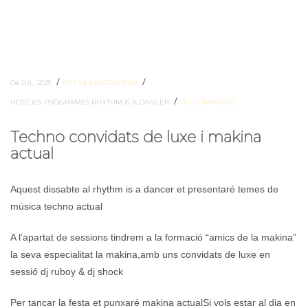
/
/
04 JUL. 2025
BY COL·LABORADORS
/
NOTÍCIES
PROGRAMES
RHYTHM IS A DANCER
NO COMMENTS
Techno convidats de luxe i makina
actual
Aquest dissabte al rhythm is a dancer et presentaré temes de
música techno actual
A l’apartat de sessions tindrem a la formació “amics de la makina”
la seva especialitat la makina,amb uns convidats de luxe en
sessió dj ruboy & dj shock
Per tancar la festa et punxaré makina actualSi vols estar al dia en