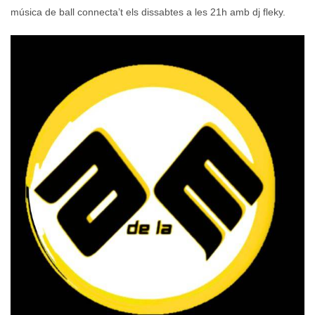
música de ball connecta’t els dissabtes a les 21h amb dj fleky.