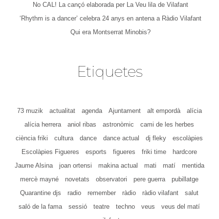
No CAL! La cançó elaborada per La Veu lila de Vilafant
‘Rhythm is a dancer’ celebra 24 anys en antena a Ràdio Vilafant
Qui era Montserrat Minobis?
Etiquetes
73 muzik
actualitat
agenda
Ajuntament
alt empordà
alícia
alícia herrera
aniol ribas
astronòmic
cami de les herbes
ciència friki
cultura
dance
dance actual
dj fleky
escolàpies
Escolàpies Figueres
esports
figueres
friki time
hardcore
Jaume Alsina
joan ortensi
makina actual
mati
matí
mentida
mercè mayné
novetats
observatori
pere guerra
pubillatge
Quarantine djs
radio
remember
ràdio
ràdio vilafant
salut
saló de la fama
sessió
teatre
techno
veus
veus del matí