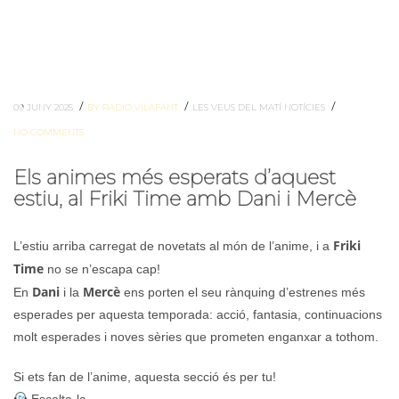
/
/
/
09 JUNY 2025
BY RADIO VILAFANT
LES VEUS DEL MATÍ
NOTÍCIES
NO COMMENTS
Els animes més esperats d’aquest
estiu, al Friki Time amb Dani i Mercè
Friki
L’estiu arriba carregat de novetats al món de l’anime, i a
Time
no se n’escapa cap!
Dani
Mercè
En
i la
ens porten el seu rànquing d’estrenes més
esperades per aquesta temporada: acció, fantasia, continuacions
molt esperades i noves sèries que prometen enganxar a tothom.
Si ets fan de l’anime, aquesta secció és per tu!