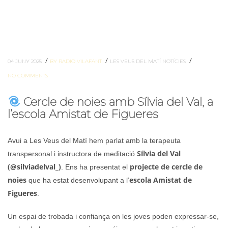
/
/
/
04 JUNY 2025
BY RADIO VILAFANT
LES VEUS DEL MATÍ
NOTÍCIES
NO COMMENTS
Cercle de noies amb Sílvia del Val, a
l’escola Amistat de Figueres
Avui a Les Veus del Matí hem parlat amb la terapeuta
Sílvia del Val
transpersonal i instructora de meditació
(@silviadelval_)
projecte de cercle de
. Ens ha presentat el
noies
escola Amistat de
que ha estat desenvolupant a l’
Figueres
.
Un espai de trobada i confiança on les joves poden expressar-se,