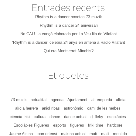
Entrades recents
Rhythm is a dancer novetas 73 muzik
Rhythm is a dancer 24 aniversari
No CAL! La cançó elaborada per La Veu lila de Vilafant
‘Rhythm is a dancer’ celebra 24 anys en antena a Ràdio Vilafant
Qui era Montserrat Minobis?
Etiquetes
73 muzik
actualitat
agenda
Ajuntament
alt empordà
alícia
alícia herrera
aniol ribas
astronòmic
cami de les herbes
ciència friki
cultura
dance
dance actual
dj fleky
escolàpies
Escolàpies Figueres
esports
figueres
friki time
hardcore
Jaume Alsina
joan ortensi
makina actual
mati
matí
mentida