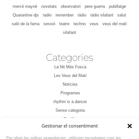
mercè mayné
novetats
observatori
pere guerra
pubillatge
Quarantine djs
radio
remember
ràdio
ràdio vilafant
salut
saló de la fama
sessió
teatre
techno
veus
veus del matí
vilafant
Categories
La Nit Més Fosca
Les Veus del Matí
Notícies
Programes
rhythm is a dancer
Sense categoria
Tertúlia
Gestionar el consentiment
Per oferir les millors experiències, utilitzem tecnologies com les