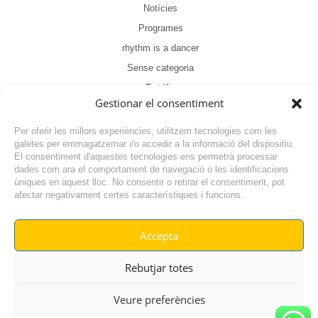
Notícies
Programes
rhythm is a dancer
Sense categoria
Tertúlia
Gestionar el consentiment
Per oferir les millors experiències, utilitzem tecnologies com les
galetes per emmagatzemar i/o accedir a la informació del dispositiu.
El consentiment d'aquestes tecnologies ens permetrà processar
dades com ara el comportament de navegació o les identificacions
NOTÍCIA ANTERIOR
úniques en aquest lloc. No consentir o retirar el consentiment, pot
afectar negativament certes característiques i funcions.
NOTÍCIA SEGÜENT
Accepta
© RADIO VILAFANT 2024
|
|
Rebutjar totes
POLÍTICA DE COOKIES
AVÍS LEGAL
POLÍTICA DE PRIVACITAT
Veure preferències