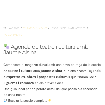
/
/
/
29 MAIG 2025
BY RADIO VILAFANT
LES VEUS DEL MATÍ
NOTÍCIES
NO COMMENTS
Agenda de teatre i cultura amb
Jaume Alsina
Comencem el magazín d’avui amb una nova entrega de la secció
teatre i cultura
Jaume Alsina
agenda
de
amb
, que ens acosta l’
d’espectacles, obres i propostes culturals
que tindran lloc a
Figueres i comarca
en els pròxims dies.
Una guia ideal per no perdre detall del que passa als escenaris
de casa nostra!
Escolta la secció completa