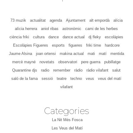
73 muzik
actualitat
agenda
Ajuntament
alt empordà
alícia
alícia herrera
aniol ribas
astronòmic
cami de les herbes
ciència friki
cultura
dance
dance actual
dj fleky
escolàpies
Escolàpies Figueres
esports
figueres
friki time
hardcore
Jaume Alsina
joan ortensi
makina actual
mati
matí
mentida
mercè mayné
novetats
observatori
pere guerra
pubillatge
Quarantine djs
radio
remember
ràdio
ràdio vilafant
salut
saló de la fama
sessió
teatre
techno
veus
veus del matí
vilafant
Categories
La Nit Més Fosca
Les Veus del Matí