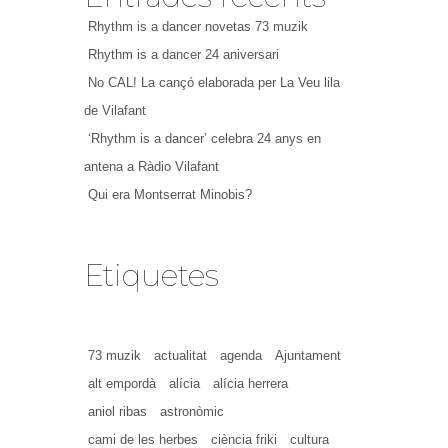
Rhythm is a dancer novetas 73 muzik
Rhythm is a dancer 24 aniversari
No CAL! La cançó elaborada per La Veu lila
de Vilafant
‘Rhythm is a dancer’ celebra 24 anys en
antena a Ràdio Vilafant
Qui era Montserrat Minobis?
Etiquetes
73 muzik
actualitat
agenda
Ajuntament
alt empordà
alícia
alícia herrera
aniol ribas
astronòmic
cami de les herbes
ciència friki
cultura