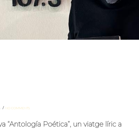
/
S
NO COMMENTS
 “Antología Poética”, un viatge líric a