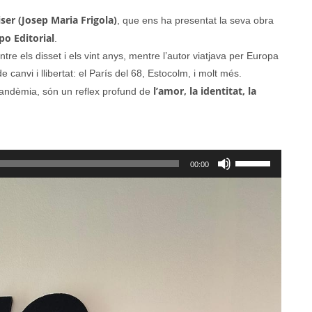
ser (Josep Maria Frigola)
, que ens ha presentat la seva obra
po Editorial
.
ntre els disset i els vint anys, mentre l’autor viatjava per Europa
canvi i llibertat: el París del 68, Estocolm, i molt més.
l’amor, la identitat, la
 pandèmia, són un reflex profund de
Feu
00:00
servir
les
tecles
de
fletxa
cap
amunt/cap
avall
per
a