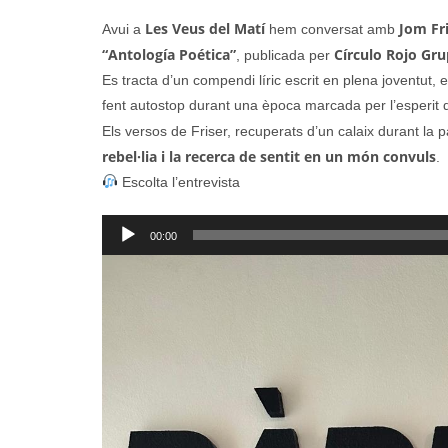
Les Veus del Matí
Jom Fri
Avui a
hem conversat amb
“Antología Poética”
Círculo Rojo Gru
, publicada per
Es tracta d’un compendi líric escrit en plena joventut, e
fent autostop durant una època marcada per l’esperit de 
Els versos de Friser, recuperats d’un calaix durant la
rebel·lia i la recerca de sentit en un món convuls
.
Escolta l’entrevista
Reproductor
00:00
d'àudio