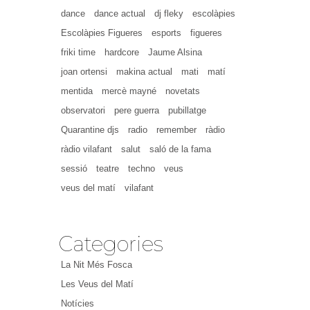
dance
dance actual
dj fleky
escolàpies
Escolàpies Figueres
esports
figueres
friki time
hardcore
Jaume Alsina
joan ortensi
makina actual
mati
matí
mentida
mercè mayné
novetats
observatori
pere guerra
pubillatge
Quarantine djs
radio
remember
ràdio
ràdio vilafant
salut
saló de la fama
sessió
teatre
techno
veus
veus del matí
vilafant
Categories
La Nit Més Fosca
Les Veus del Matí
Notícies