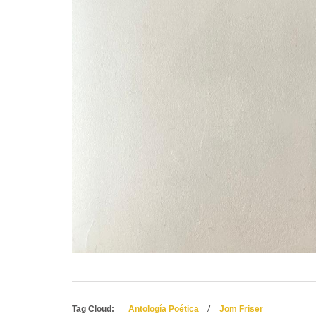
/
Tag Cloud:
Antología Poética
Jom Friser