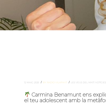
/
/
12 MAIG 2025
BY RADIO VILAFANT
LES VEUS DEL MATÍ
NOTÍCIE
Carmina Benamunt ens explic
el teu adolescent amb la metàf