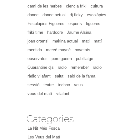
cami de les herbes
ciència friki
cultura
dance
dance actual
dj fleky
escolàpies
Escolàpies Figueres
esports
figueres
friki time
hardcore
Jaume Alsina
joan ortensi
makina actual
mati
matí
mentida
mercè mayné
novetats
observatori
pere guerra
pubillatge
Quarantine djs
radio
remember
ràdio
ràdio vilafant
salut
saló de la fama
sessió
teatre
techno
veus
veus del matí
vilafant
Categories
La Nit Més Fosca
Les Veus del Matí