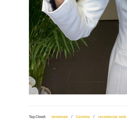
/
/
Tag Cloud:
benamunt
Carmina
reconnectar amb e