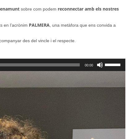
Benamunt
reconnectar amb els nostres
sobre com podem
PALMERA
ts en l’acrònim
, una metàfora que ens convida a
companyar des del vincle i el respecte.
Feu
00:00
servir
les
tecles
de
fletxa
cap
amunt/cap
avall
per
a
incrementar