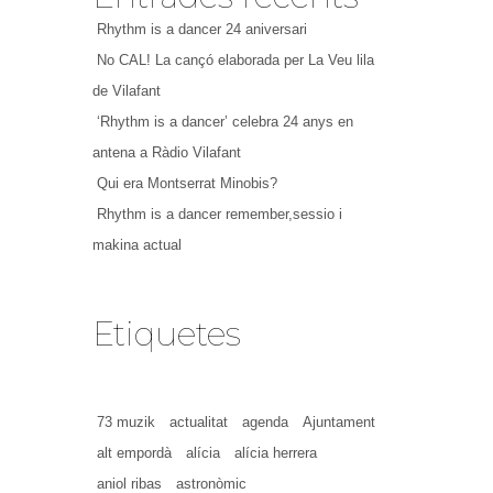
Rhythm is a dancer 24 aniversari
No CAL! La cançó elaborada per La Veu lila
de Vilafant
‘Rhythm is a dancer’ celebra 24 anys en
antena a Ràdio Vilafant
Qui era Montserrat Minobis?
Rhythm is a dancer remember,sessio i
makina actual
Etiquetes
73 muzik
actualitat
agenda
Ajuntament
alt empordà
alícia
alícia herrera
aniol ribas
astronòmic