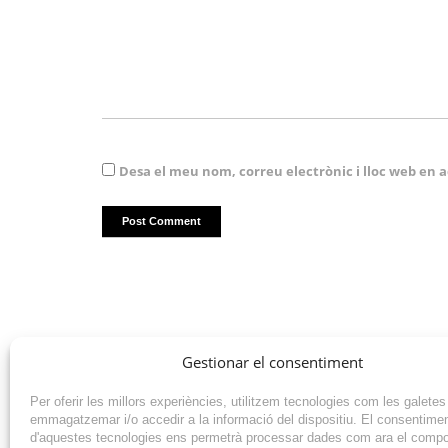
Desa el meu nom, correu electrònic i lloc web en
Gestionar el consentiment
Per oferir les millors experiències, utilitzem tecnologies com les galetes
emmagatzemar i/o accedir a la informació del dispositiu. El consentime
d'aquestes tecnologies ens permetrà processar dades com ara el comp