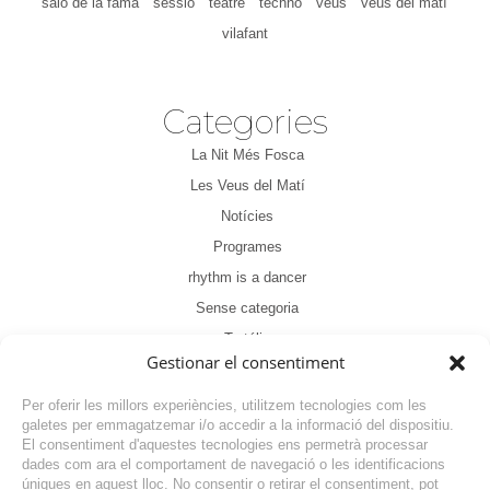
saló de la fama
sessió
teatre
techno
veus
veus del matí
vilafant
Categories
La Nit Més Fosca
Les Veus del Matí
Notícies
Programes
rhythm is a dancer
Sense categoria
Tertúlia
Gestionar el consentiment
Per oferir les millors experiències, utilitzem tecnologies com les
galetes per emmagatzemar i/o accedir a la informació del dispositiu.
El consentiment d'aquestes tecnologies ens permetrà processar
dades com ara el comportament de navegació o les identificacions
NOTÍCIA ANTERIOR
úniques en aquest lloc. No consentir o retirar el consentiment, pot