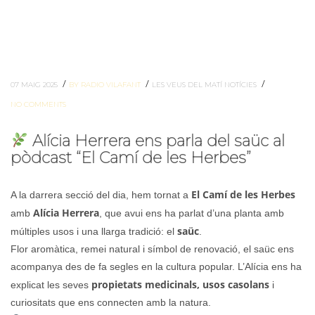
/
/
/
07 MAIG 2025
BY RADIO VILAFANT
LES VEUS DEL MATÍ
NOTÍCIES
NO COMMENTS
Alícia Herrera ens parla del saüc al
pòdcast “El Camí de les Herbes”
El Camí de les Herbes
A la darrera secció del dia, hem tornat a
Alícia Herrera
amb
, que avui ens ha parlat d’una planta amb
saüc
múltiples usos i una llarga tradició: el
.
Flor aromàtica, remei natural i símbol de renovació, el saüc ens
acompanya des de fa segles en la cultura popular. L’Alícia ens ha
propietats medicinals, usos casolans
explicat les seves
i
curiositats que ens connecten amb la natura.