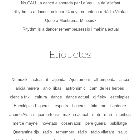
No CAL! La cançó elaborada per La Veu lila de Vilafant
‘Rhythm is a dancer’ celebra 24 anys en antena a Ràdio Vilafant
Qui era Montserrat Minobis?
Rhythm is a dancer remember,sessio i makina actual
Etiquetes
73 muzik
actualitat
agenda
Ajuntament
alt empordà
alícia
alícia herrera
aniol ribas
astronòmic
cami de les herbes
ciència friki
cultura
dance
dance actual
dj fleky
escolàpies
Escolàpies Figueres
esports
figueres
friki time
hardcore
Jaume Alsina
joan ortensi
makina actual
mati
matí
mentida
mercè mayné
novetats
observatori
pere guerra
pubillatge
Quarantine djs
radio
remember
ràdio
ràdio vilafant
salut