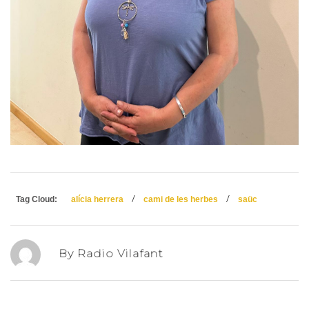
/
/
Tag Cloud:
alícia herrera
cami de les herbes
saüc
By Radio Vilafant