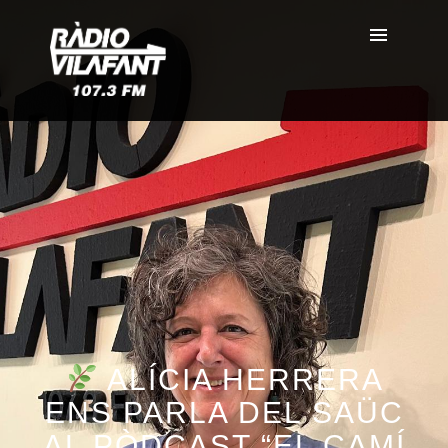
ALÍCIA HERRERA
ENS PARLA DEL SAÜC
AL PÒDCAST “EL CAMÍ