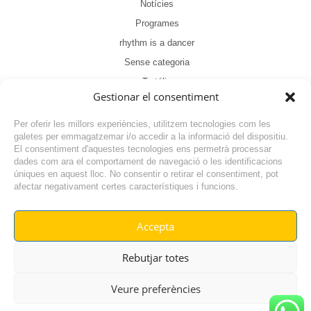
Notícies
Programes
rhythm is a dancer
Sense categoria
Tertúlia
Gestionar el consentiment
Per oferir les millors experiències, utilitzem tecnologies com les
galetes per emmagatzemar i/o accedir a la informació del dispositiu.
El consentiment d'aquestes tecnologies ens permetrà processar
dades com ara el comportament de navegació o les identificacions
NOTÍCIA ANTERIOR
úniques en aquest lloc. No consentir o retirar el consentiment, pot
afectar negativament certes característiques i funcions.
NOTÍCIA SEGÜENT
Accepta
© RADIO VILAFANT 2024
|
|
Rebutjar totes
POLÍTICA DE COOKIES
AVÍS LEGAL
POLÍTICA DE PRIVACITAT
Veure preferències