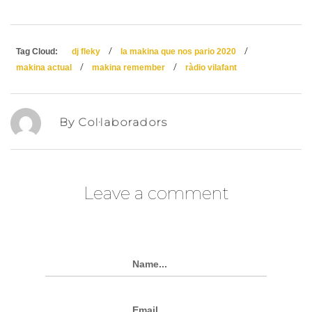
/
/
Tag Cloud:
dj fleky
la makina que nos pario 2020
/
/
makina actual
makina remember
ràdio vilafant
By Col·laboradors
Leave a comment