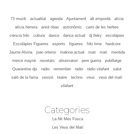
73 muzik
actualitat
agenda
Ajuntament
alt empordà
alícia
alícia herrera
aniol ribas
astronòmic
cami de les herbes
ciència friki
cultura
dance
dance actual
dj fleky
escolàpies
Escolàpies Figueres
esports
figueres
friki time
hardcore
Jaume Alsina
joan ortensi
makina actual
mati
matí
mentida
mercè mayné
novetats
observatori
pere guerra
pubillatge
Quarantine djs
radio
remember
ràdio
ràdio vilafant
salut
saló de la fama
sessió
teatre
techno
veus
veus del matí
vilafant
Categories
La Nit Més Fosca
Les Veus del Matí