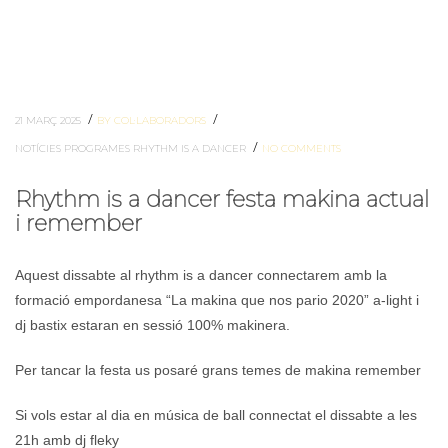
/
/
21 MARÇ 2025
BY COL·LABORADORS
/
NOTÍCIES
PROGRAMES
RHYTHM IS A DANCER
NO COMMENTS
Rhythm is a dancer festa makina actual
i remember
Aquest dissabte al rhythm is a dancer connectarem amb la
formació empordanesa “La makina que nos pario 2020” a-light i
dj bastix estaran en sessió 100% makinera.
Per tancar la festa us posaré grans temes de makina remember
Si vols estar al dia en música de ball connectat el dissabte a les
21h amb dj fleky