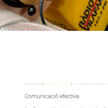
/
/
18 MARÇ 2025
BY RADIO VILAFANT
LES VEUS DEL MATÍ
NOTÍCI
Comunicació efectiva.