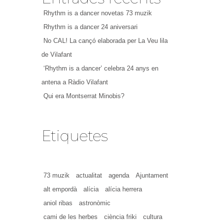
Rhythm is a dancer novetas 73 muzik
Rhythm is a dancer 24 aniversari
No CAL! La cançó elaborada per La Veu lila
de Vilafant
‘Rhythm is a dancer’ celebra 24 anys en
antena a Ràdio Vilafant
Qui era Montserrat Minobis?
Etiquetes
73 muzik
actualitat
agenda
Ajuntament
alt empordà
alícia
alícia herrera
aniol ribas
astronòmic
cami de les herbes
ciència friki
cultura