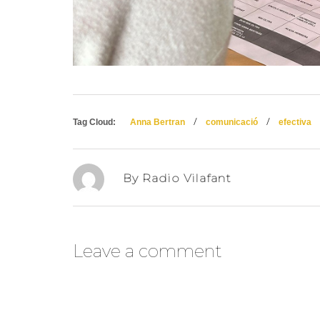
/
/
Tag Cloud:
Anna Bertran
comunicació
efectiva
By Radio Vilafant
Leave a comment