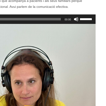
ixí que acompanya a pacients i als seus familiars perquè
cional. Avui parlem de la comunicació efectiva.
Feu
00:00
servir
les
tecles
de
fletxa
cap
amunt/cap
avall
per
a
incrementar
o
disminuir
el
volum.