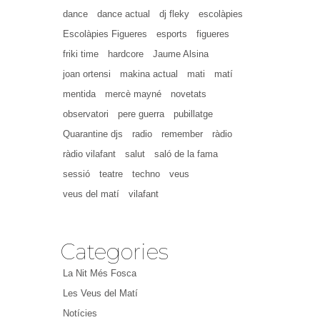
dance
dance actual
dj fleky
escolàpies
Escolàpies Figueres
esports
figueres
friki time
hardcore
Jaume Alsina
joan ortensi
makina actual
mati
matí
mentida
mercè mayné
novetats
observatori
pere guerra
pubillatge
Quarantine djs
radio
remember
ràdio
ràdio vilafant
salut
saló de la fama
sessió
teatre
techno
veus
veus del matí
vilafant
Categories
La Nit Més Fosca
Les Veus del Matí
Notícies