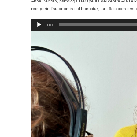
Anna Bertran, psicòloga i terapeuta del centre Ara i A
recuperin l’autonomia i el benestar, tant físic com emo
Reproductor
00:00
d'àudio