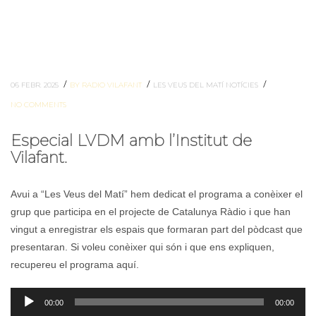
/
/
/
06 FEBR. 2025
BY RADIO VILAFANT
LES VEUS DEL MATÍ
NOTÍCIES
NO COMMENTS
Especial LVDM amb l’Institut de
Vilafant.
Avui a “Les Veus del Matí” hem dedicat el programa a conèixer el
grup que participa en el projecte de Catalunya Ràdio i que han
vingut a enregistrar els espais que formaran part del pòdcast que
presentaran. Si voleu conèixer qui són i que ens expliquen,
recupereu el programa aquí.
Reproductor
00:00
00:00
d'àudio