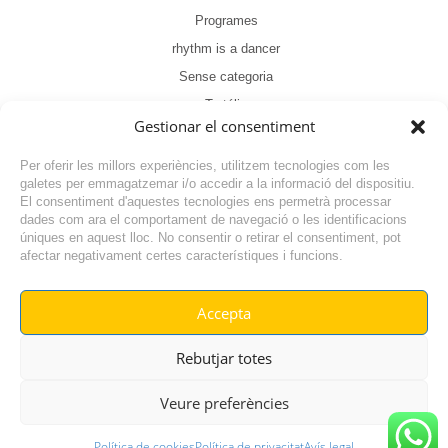
Programes
rhythm is a dancer
Sense categoria
Tertúlia
Gestionar el consentiment
Per oferir les millors experiències, utilitzem tecnologies com les
galetes per emmagatzemar i/o accedir a la informació del dispositiu.
El consentiment d'aquestes tecnologies ens permetrà processar
dades com ara el comportament de navegació o les identificacions
NOTÍCIA ANTERIOR
úniques en aquest lloc. No consentir o retirar el consentiment, pot
afectar negativament certes característiques i funcions.
NOTÍCIA SEGÜENT
Accepta
© RADIO VILAFANT 2024
|
|
Rebutjar totes
POLÍTICA DE COOKIES
AVÍS LEGAL
POLÍTICA DE PRIVACITAT
Veure preferències
Política de cookies
Política de privacitat
Avís legal