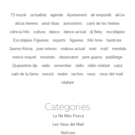
73 muzik
actualitat
agenda
Ajuntament
alt empordà
alícia
alícia herrera
aniol ribas
astronòmic
cami de les herbes
ciència friki
cultura
dance
dance actual
dj fleky
escolàpies
Escolàpies Figueres
esports
figueres
friki time
hardcore
Jaume Alsina
joan ortensi
makina actual
mati
matí
mentida
mercè mayné
novetats
observatori
pere guerra
pubillatge
Quarantine djs
radio
remember
ràdio
ràdio vilafant
salut
saló de la fama
sessió
teatre
techno
veus
veus del matí
vilafant
Categories
La Nit Més Fosca
Les Veus del Matí
Notícies