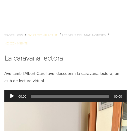
/
/
/
28 GEN. 2025
BY RADIO VILAFANT
LES VEUS DEL MATÍ
NOTÍCIES
NO COMMENTS
La caravana lectora
Avui amb l’Albert Carol avui descobrim la caravana lectora, un
club de lectura virtual.
Reproductor
00:00
00:00
d'àudio