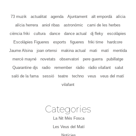
73 muzik
actualitat
agenda
Ajuntament
alt empordà
alícia
alícia herrera
aniol ribas
astronòmic
cami de les herbes
ciència friki
cultura
dance
dance actual
dj fleky
escolàpies
Escolàpies Figueres
esports
figueres
friki time
hardcore
Jaume Alsina
joan ortensi
makina actual
mati
matí
mentida
mercè mayné
novetats
observatori
pere guerra
pubillatge
Quarantine djs
radio
remember
ràdio
ràdio vilafant
salut
saló de la fama
sessió
teatre
techno
veus
veus del matí
vilafant
Categories
La Nit Més Fosca
Les Veus del Matí
Notícies