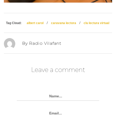
/
/
Tag Cloud:
albert carol
caravana lectora
clu lectura virtual
By Radio Vilafant
Leave a comment