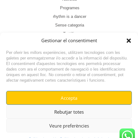
Programes
rhythm is a dancer
Sense categoria
Tertúlia
Gestionar el consentiment
Per oferir les millors experiències, utilitzem tecnologies com les
galetes per emmagatzemar i/o accedir a la informació del dispositiu.
El consentiment d'aquestes tecnologies ens permetrà processar
dades com ara el comportament de navegació o les identificacions
NOTÍCIA ANTERIOR
úniques en aquest lloc. No consentir o retirar el consentiment, pot
afectar negativament certes característiques i funcions.
NOTÍCIA SEGÜENT
Accepta
© RADIO VILAFANT 2024
|
|
Rebutjar totes
POLÍTICA DE COOKIES
AVÍS LEGAL
POLÍTICA DE PRIVACITAT
Veure preferències