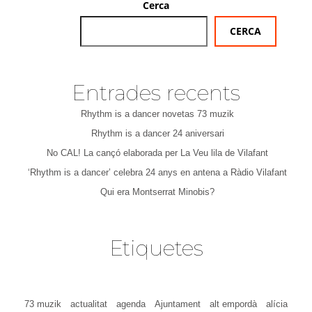
Cerca
CERCA
Entrades recents
Rhythm is a dancer novetas 73 muzik
Rhythm is a dancer 24 aniversari
No CAL! La cançó elaborada per La Veu lila de Vilafant
‘Rhythm is a dancer’ celebra 24 anys en antena a Ràdio Vilafant
Qui era Montserrat Minobis?
Etiquetes
73 muzik
actualitat
agenda
Ajuntament
alt empordà
alícia