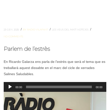
/
/
/
23 GEN. 2025
BY RADIO VILAFANT
LES VEUS DEL MATÍ
NOTÍCIES
NO COMMENTS
Parlem de l’estrès
En Ricardo Galarza ens parla de l’estrès que serà el tema que es
treballarà aquest dissabte en el marc del cicle de xerrades
Salines Saludables.
Reproductor
00:00
00:00
d'àudio