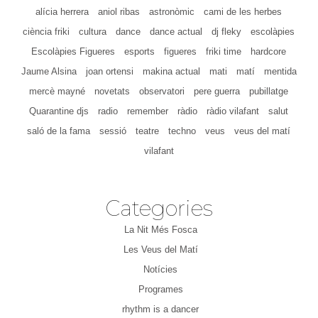
alícia herrera
aniol ribas
astronòmic
cami de les herbes
ciència friki
cultura
dance
dance actual
dj fleky
escolàpies
Escolàpies Figueres
esports
figueres
friki time
hardcore
Jaume Alsina
joan ortensi
makina actual
mati
matí
mentida
mercè mayné
novetats
observatori
pere guerra
pubillatge
Quarantine djs
radio
remember
ràdio
ràdio vilafant
salut
saló de la fama
sessió
teatre
techno
veus
veus del matí
vilafant
Categories
La Nit Més Fosca
Les Veus del Matí
Notícies
Programes
rhythm is a dancer