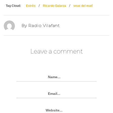
/
/
Tag Cloud:
Estrès
Ricardo Galarza
veus del matí
By Radio Vilafant
Leave a comment