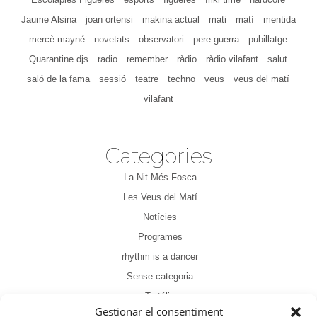
Jaume Alsina
joan ortensi
makina actual
mati
matí
mentida
mercè mayné
novetats
observatori
pere guerra
pubillatge
Quarantine djs
radio
remember
ràdio
ràdio vilafant
salut
saló de la fama
sessió
teatre
techno
veus
veus del matí
vilafant
Categories
La Nit Més Fosca
Les Veus del Matí
Notícies
Programes
rhythm is a dancer
Sense categoria
Tertúlia
Gestionar el consentiment