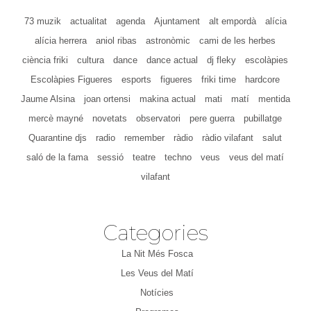
73 muzik
actualitat
agenda
Ajuntament
alt empordà
alícia
alícia herrera
aniol ribas
astronòmic
cami de les herbes
ciència friki
cultura
dance
dance actual
dj fleky
escolàpies
Escolàpies Figueres
esports
figueres
friki time
hardcore
Jaume Alsina
joan ortensi
makina actual
mati
matí
mentida
mercè mayné
novetats
observatori
pere guerra
pubillatge
Quarantine djs
radio
remember
ràdio
ràdio vilafant
salut
saló de la fama
sessió
teatre
techno
veus
veus del matí
vilafant
Categories
La Nit Més Fosca
Les Veus del Matí
Notícies