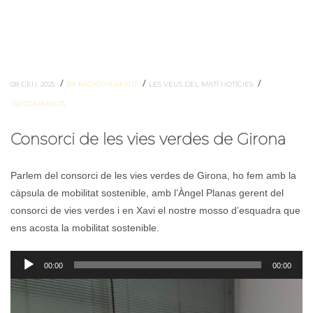
/
/
/
08 GEN. 2025
BY RADIO VILAFANT
LES VEUS DEL MATÍ
NOTÍCIES
NO COMMENTS
Consorci de les vies verdes de Girona
Parlem del consorci de les vies verdes de Girona, ho fem amb la
càpsula de mobilitat sostenible, amb l’Àngel Planas gerent del
consorci de vies verdes i en Xavi el nostre mosso d’esquadra que
ens acosta la mobilitat sostenible.
Reproductor
00:00
00:00
d'àudio