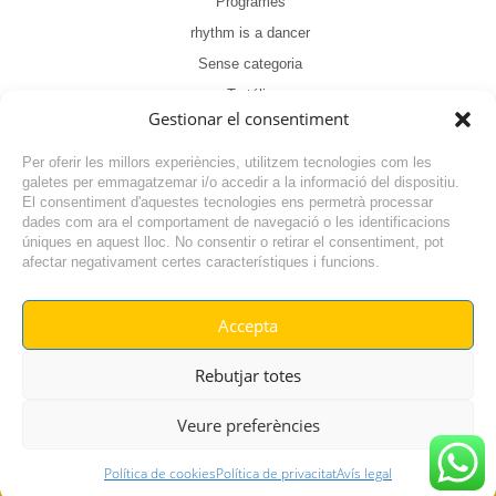
Programes
rhythm is a dancer
Sense categoria
Tertúlia
Gestionar el consentiment
Per oferir les millors experiències, utilitzem tecnologies com les
galetes per emmagatzemar i/o accedir a la informació del dispositiu.
El consentiment d'aquestes tecnologies ens permetrà processar
dades com ara el comportament de navegació o les identificacions
NOTÍCIA ANTERIOR
úniques en aquest lloc. No consentir o retirar el consentiment, pot
afectar negativament certes característiques i funcions.
NOTÍCIA SEGÜENT
Accepta
© RADIO VILAFANT 2024
|
|
Rebutjar totes
POLÍTICA DE COOKIES
AVÍS LEGAL
POLÍTICA DE PRIVACITAT
Veure preferències
Política de cookies
Política de privacitat
Avís legal
GO TOP
En directe