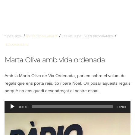
/
/
/
11 DES. 2024
BY RADIO VILAFANT
LES VEUS DEL MATÍ
PROGRAMES
NO COMMENTS
Marta Oliva amb vida ordenada
Amb la Marta Oliva de Via Ordenada, parlem sobre el volum de
regals que ens porta reis, tió i pare Noel. On posar aquests regals
perquè no ens quedi desendreçat el nostre espai.
Reproductor
00:00
00:00
d'àudio