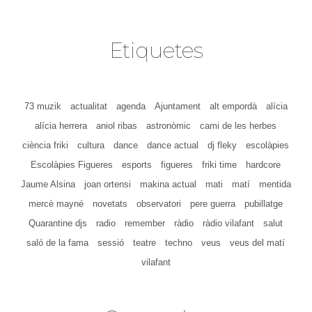
Etiquetes
73 muzik
actualitat
agenda
Ajuntament
alt empordà
alícia
alícia herrera
aniol ribas
astronòmic
cami de les herbes
ciència friki
cultura
dance
dance actual
dj fleky
escolàpies
Escolàpies Figueres
esports
figueres
friki time
hardcore
Jaume Alsina
joan ortensi
makina actual
mati
matí
mentida
mercè mayné
novetats
observatori
pere guerra
pubillatge
Quarantine djs
radio
remember
ràdio
ràdio vilafant
salut
saló de la fama
sessió
teatre
techno
veus
veus del matí
vilafant