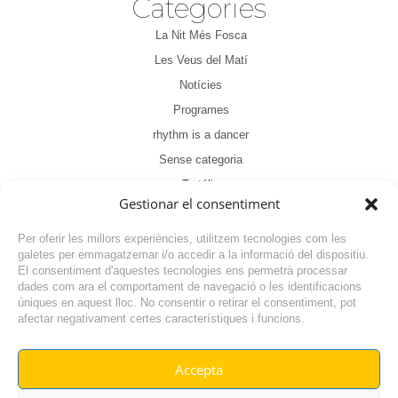
Categories
La Nit Més Fosca
Les Veus del Matí
Notícies
Programes
rhythm is a dancer
Sense categoria
Tertúlia
Gestionar el consentiment
Per oferir les millors experiències, utilitzem tecnologies com les
galetes per emmagatzemar i/o accedir a la informació del dispositiu.
El consentiment d'aquestes tecnologies ens permetrà processar
dades com ara el comportament de navegació o les identificacions
NOTÍCIA ANTERIOR
úniques en aquest lloc. No consentir o retirar el consentiment, pot
afectar negativament certes característiques i funcions.
NOTÍCIA SEGÜENT
Accepta
© RADIO VILAFANT 2024