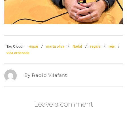
/
/
/
/
/
Tag Cloud:
espai
marta oliva
Nadal
regals
reis
vida ordenada
By Radio Vilafant
Leave a comment