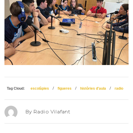
/
/
/
Tag Cloud:
escolàpies
figueres
històries d'aula
radio
By Radio Vilafant