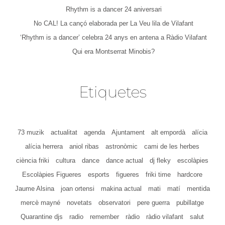
Rhythm is a dancer 24 aniversari
No CAL! La cançó elaborada per La Veu lila de Vilafant
‘Rhythm is a dancer’ celebra 24 anys en antena a Ràdio Vilafant
Qui era Montserrat Minobis?
Etiquetes
73 muzik
actualitat
agenda
Ajuntament
alt empordà
alícia
alícia herrera
aniol ribas
astronòmic
cami de les herbes
ciència friki
cultura
dance
dance actual
dj fleky
escolàpies
Escolàpies Figueres
esports
figueres
friki time
hardcore
Jaume Alsina
joan ortensi
makina actual
mati
matí
mentida
mercè mayné
novetats
observatori
pere guerra
pubillatge
Quarantine djs
radio
remember
ràdio
ràdio vilafant
salut