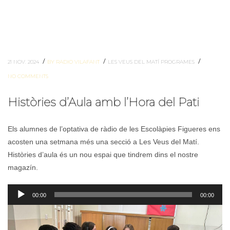
/
/
/
21 NOV. 2024
BY RADIO VILAFANT
LES VEUS DEL MATÍ
PROGRAMES
NO COMMENTS
Històries d’Aula amb l’Hora del Pati
Els alumnes de l’optativa de ràdio de les Escolàpies Figueres ens
acosten una setmana més una secció a Les Veus del Matí.
Històries d’aula és un nou espai que tindrem dins el nostre
magazín.
Reproductor
00:00
00:00
d'àudio